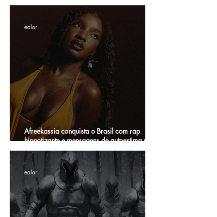
eolor
Afreekassia conquista o Brasil com rap
hipnotizante e mensagens de autoestima para
mulheres negras
eolor