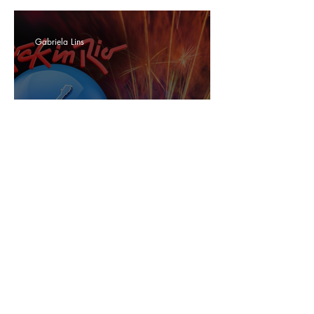
exclusiva da Chef Heaven Delhaye
Gabriela Lins
Rock in Rio 2026 tem a maior pré-venda da
história
Lucas Cranjo