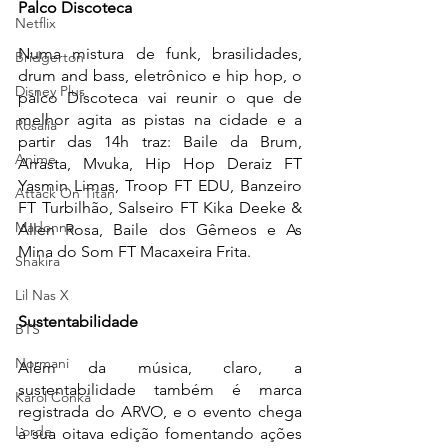
Palco Discoteca
Netflix
Numa mistura de funk, brasilidades, 
Bridgerton
drum and bass, eletrônico e hip hop, o 
Disney Plus
palco Discoteca vai reunir o que de 
melhor agita as pistas na cidade e a 
Rosalía
partir das 14h traz: Baile da Brum, 
Anime
Arrasta, Mvuka, Hip Hop Deraiz FT 
Yasmin Limas, Troop FT EDU, Banzeiro 
Attack On Titan
FT Turbilhão, Salseiro FT Kika Deeke & 
Madonna
Allen Rosa, Baile dos Gêmeos e As 
Mina do Som FT Macaxeira Frita. 
Shakira
Lil Nas X
Sustentabilidade
BTS
Normani
Além da música, claro, a 
sustentabilidade também é marca 
Karol Conká
registrada do ARVO, e o evento chega 
Lorde
à sua oitava edição fomentando ações 