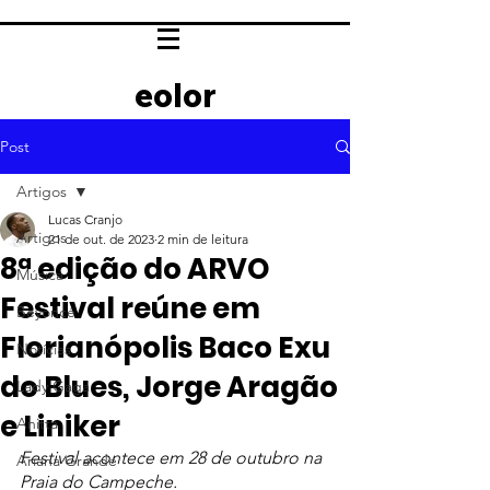
eolor
Post
Artigos
Lucas Cranjo
Artigos
21 de out. de 2023
2 min de leitura
8ª edição do ARVO
Música
Festival reúne em
Beyoncé
Florianópolis Baco Exu
Notícias
do Blues, Jorge Aragão
Lady Gaga
e Liniker
Anitta
Festival acontece em 28 de outubro na 
Ariana Grande
Praia do Campeche.