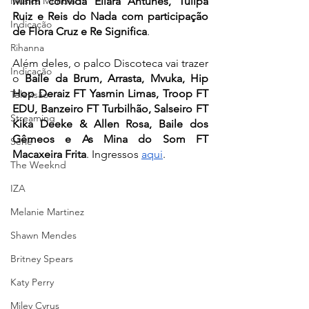
Música Mundial
Mirim convida Eliara Antunes, Tulipa 
Ruiz e Reis do Nada com participação 
Indicação
de Flora Cruz e Re Significa
. 
Rihanna
Além deles, o palco Discoteca vai trazer 
Indicação
o 
Baile da Brum, Arrasta, Mvuka, Hip 
Hop Deraiz FT Yasmin Limas, Troop FT 
Televisão
EDU, Banzeiro FT Turbilhão, Salseiro FT 
Streaming
Kika Deeke & Allen Rosa, Baile dos 
Gêmeos e As Mina do Som FT 
Série
Macaxeira Frita
. Ingressos 
aqui
.
The Weeknd
IZA
Melanie Martinez
Shawn Mendes
Britney Spears
Katy Perry
Miley Cyrus