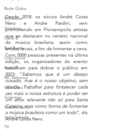
Rede Globo
Desde 2018, os sócios André Costa 
Entrevista
Nero e André Pardini, vem 
Grammys
promovendo em Florianópolis artistas 
que se destacam no cenário nacional 
Cardi B
da música brasileira, assim como 
Bad Bunny
artistas locais, a fim de fomentar a cena. 
Com 5000 pessoas presentes na última 
Luísa Sonza
edição, os organizadores do evento 
trabalham para dobrar o público em 
Karol G
2023: “
Sabemos que é um desejo 
MC Rebecca
ousado, mas é o nosso objetivo, sem 
dúvida. Trabalhar para fortalecer cada 
Viola Davis
vez mais a nossa estrutura e poder ser 
Grammys
um ativo relevante não só para Santa 
Catarina, mas como forma de fomentar 
Claudia Leitte
a música brasileira como um todo
”, diz 
Ivete Sangalo
André Costa Nero.
TV