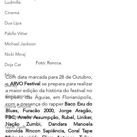
Ludmilla
Cinema
Dua Lipa
Pabllo Vittar
Michael Jackson
Nicki Minaj
Foto: Roncca.
Doja Cat
Filme
Com data marcada para 28 de Outubro, 
o 
ARVO Festival
 se prepara para realizar 
Disney
a maior edição da história do festival no 
gloria groove
Império das Águias, em Florianópolis, 
com a presença do rapper 
Baco Exu do 
Gloria Groove
Blues, Furacão 2000, Jorge Aragão, 
Entretenimento
FBC, Anelis Assumpção, Rubel, Liniker, 
Nação Zumbi, Dandara Manoela 
Taylor Swift
convida Rincon Sapiência, Coral Tape 