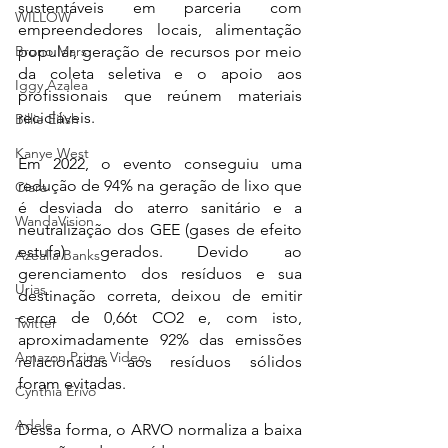
sustentáveis em parceria com 
WILLOW
empreendedores locais, alimentação 
popular, geração de recursos por meio 
Bruno Mars
da coleta seletiva e o apoio aos 
Iggy Azalea
profissionais que reúnem materiais 
recicláveis. 
Billie Eilish
Kanye West
Em 2022, o evento conseguiu uma 
redução de 94% na geração de lixo que 
Ciara
é desviada do aterro sanitário e a 
WandaVision
neutralização dos GEE (gases de efeito 
estufa) gerados. Devido ao 
Azealia Banks
gerenciamento dos resíduos e sua 
Urias
destinação correta, deixou de emitir 
cerca de 0,66t CO2 e, com isto, 
Twitter
aproximadamente 92% das emissões 
Amazon Prime Video
relacionadas aos resíduos sólidos 
foram evitadas.
Cynthia Erivo
Adele
Dessa forma, o ARVO normaliza a baixa 