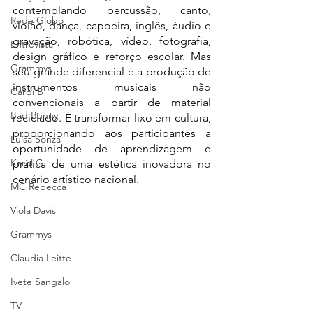
contemplando percussão, canto, 
Rede Globo
violão, dança, capoeira, inglês, áudio e 
gravação, robótica, vídeo, fotografia, 
Entrevista
design gráfico e reforço escolar. Mas 
Grammys
seu grande diferencial é a produção de 
instrumentos musicais não 
Cardi B
convencionais a partir de material 
Bad Bunny
reciclado. É transformar lixo em cultura, 
proporcionando aos participantes a 
Luísa Sonza
oportunidade de aprendizagem e 
Karol G
prática de uma estética inovadora no 
cenário artístico nacional. 
MC Rebecca
Viola Davis
Grammys
Claudia Leitte
Ivete Sangalo
TV