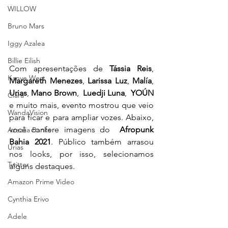
WILLOW
Bruno Mars
Iggy Azalea
Billie Eilish
Com apresentações de 
Tássia Reis
, 
Kanye West
Margareth Menezes
, 
Larissa Luz
, 
Malía
, 
Urias
, 
Mano Brown
,  
Luedji Luna
,  
YOÚN 
Ciara
e muito mais, evento mostrou que veio 
WandaVision
para ficar e para ampliar vozes. Abaixo, 
você confere imagens do 
 Afropunk 
Azealia Banks
Bahia 2021
. Público também arrasou 
Urias
nos looks, por isso, selecionamos 
Twitter
alguns destaques.
Amazon Prime Video
Cynthia Erivo
Adele