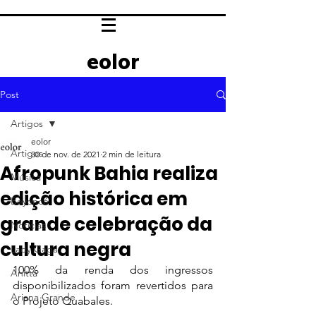
eolor
Post
Artigos
eolor
Artigos
30 de nov. de 2021
2 min de leitura
Afropunk Bahia realiza
Música
edição histórica em
Beyoncé
grande celebração da
Notícias
cultura negra
Lady Gaga
100% da renda dos ingressos 
Anitta
disponibilizados foram revertidos para 
Ariana Grande
o Projeto Quabales.