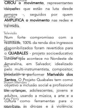
Música Mundial
CRIOU o movimento
, representantes 
Indicação
daqueles que estão na luta desde 
sempre -, seguidos por quem 
Rihanna
AMPLIFICA o movimento
 nas redes e 
Indicação
na mídia. 
Televisão
Num forte compromisso com a 
Streaming
realidade, 100% da renda dos ingressos 
disponibilizados foram revertidos para 
Série
o 
QUABALES 
- projeto socioeducativo 
The Weeknd
cultural que acontece no Nordeste de 
Amaralina, em Salvador, idealizado 
IZA
pelo multi-instrumentista, compositor, 
Melanie Martinez
produtor e performer 
Marivaldo dos 
Santos
. O Projeto Quabales tem como 
Shawn Mendes
objetivo a inclusão social e profissional 
de crianças, adolescentes, jovens e 
Britney Spears
adultos, usando a música, a arte e a 
Katy Perry
cultura como ferramentas para o 
combate às drogas e à violência; 
Miley Cyrus