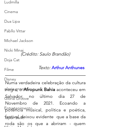
Ludmilla
Cinema
Dua Lipa
Pabllo Vittar
Michael Jackson
Nicki Minaj
(Crédito: Saulo Brandão)
Doja Cat
Texto:
Arthur Anthunes
Filme
Disney
Numa verdadeira celebração da cultura 
gloria groove
negra, o 
Afropunk Bahia 
aconteceu em 
Salvador, no último dia 27 de 
Gloria Groove
Novembro de 2021. Ecoando a 
Entretenimento
potência musical, política e poética, 
festival deixou evidente 
 que a base da 
Taylor Swift
roda são os que a abriram - quem 