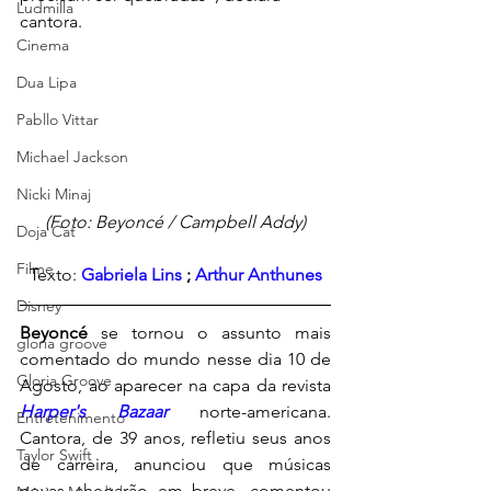
Ludmilla
cantora.
Cinema
Dua Lipa
Pabllo Vittar
Michael Jackson
Nicki Minaj
(Foto: Beyoncé / Campbell Addy)
Doja Cat
Filme
Texto:
Gabriela Lins
 ; 
Arthur Anthunes 
Disney
Beyoncé 
se tornou o assunto mais 
gloria groove
comentado do mundo nesse dia 10 de 
Gloria Groove
Agosto, ao aparecer na capa da revista
Harper's Bazaar
norte-americana. 
Entretenimento
Cantora, de 39 anos, refletiu seus anos 
Taylor Swift
de carreira, anunciou que músicas 
novas chegarão em breve, comentou 