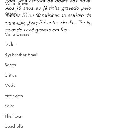
com uma cantora de ópera aos nove. 
Mano Brown
Aos 10 anos eu já tinha gravado pelo 
Spotify
menos 50 ou 60 músicas no estúdio de 
gravação. Isso foi antes do Pro Tools, 
Christina Aguilera
quando você gravava em fita.
Manu Gavassi
Drake
Big Brother Brasil
Séries
Crítica
Moda
Entrevista
eolor
The Town
Coachella