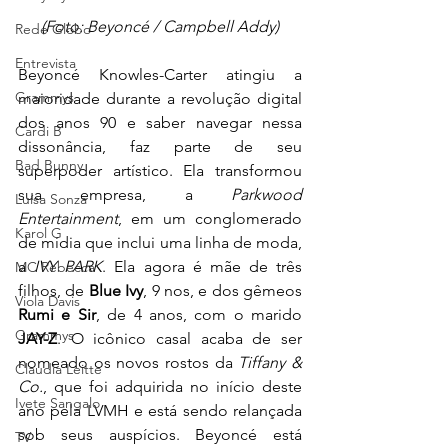
(Foto: Beyoncé / Campbell Addy)
Rede Globo
Entrevista
Beyoncé Knowles-Carter atingiu a 
Grammys
maioridade durante a revolução digital 
dos anos 90 e saber navegar nessa 
Cardi B
dissonância, faz parte de seu 
Bad Bunny
superpoder artístico. Ela transformou 
sua empresa, a 
Parkwood 
Luísa Sonza
Entertainment
, em um conglomerado 
Karol G
de mídia que inclui uma linha de moda, 
a 
IVY PARK
. Ela agora é mãe de três 
MC Rebecca
filhos, de 
Blue Ivy
, 9 nos, e dos gêmeos 
Viola Davis
Rumi e Sir
, de 4 anos, com o marido 
Grammys
JAY-Z
. O icônico casal acaba de ser 
nomeado os novos rostos da 
Tiffany & 
Claudia Leitte
Co.
, que foi adquirida no início deste 
Ivete Sangalo
ano pela LVMH e está sendo relançada 
sob seus auspícios. Beyoncé está 
TV