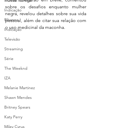
Música Mundial
sobre os desafios enquanto mulher 
Indicação
negra, revelou detalhes sobre sua vida 
Rihanna
pessoal, além de citar sua relação com 
o uso medicinal da maconha.
Indicação
Televisão
Streaming
Série
The Weeknd
IZA
Melanie Martinez
Shawn Mendes
Britney Spears
Katy Perry
Miley Cyrus