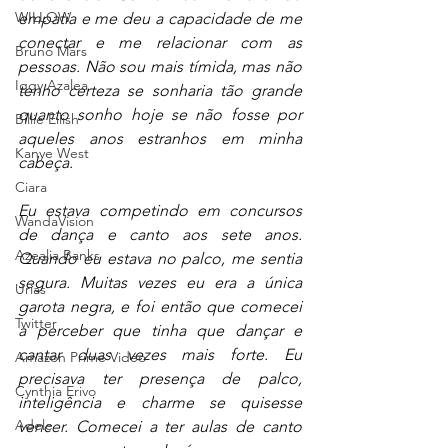
WILLOW
empatia e me deu a capacidade de me 
conectar e me relacionar com as 
Bruno Mars
pessoas. Não sou mais tímida, mas não 
Iggy Azalea
tenho certeza se sonharia tão grande 
quanto sonho hoje se não fosse por 
Billie Eilish
aqueles anos estranhos em minha 
Kanye West
cabeça.
Ciara
Eu estava competindo em concursos 
WandaVision
de dança e canto aos sete anos. 
Azealia Banks
Quando eu estava no palco, me sentia 
segura. Muitas vezes eu era a única 
Urias
garota negra, e foi então que comecei 
Twitter
a perceber que tinha que dançar e 
cantar duas vezes mais forte. Eu 
Amazon Prime Video
precisava ter presença de palco, 
Cynthia Erivo
inteligência e charme se quisesse 
Adele
vencer. Comecei a ter aulas de canto 