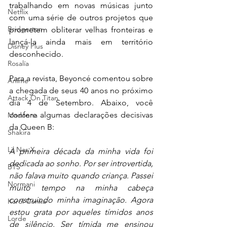
trabalhando em novas músicas junto 
Netflix
com uma série de outros projetos que 
Bridgerton
prometem obliterar velhas fronteiras e 
lançá-la ainda mais em território 
Disney Plus
desconhecido.
Rosalía
Para a revista, Beyoncé comentou sobre 
Anime
a chegada de seus 40 anos no próximo 
Attack On Titan
dia 4 de Setembro. Abaixo, você 
confere algumas declarações decisivas 
Madonna
da Queen B:
Shakira
Lil Nas X
A primeira década da minha vida foi 
dedicada ao sonho. Por ser introvertida, 
BTS
não falava muito quando criança. Passei 
Normani
muito tempo na minha cabeça 
construindo minha imaginação. Agora 
Karol Conká
estou grata por aqueles tímidos anos 
Lorde
de silêncio. Ser tímida me ensinou 