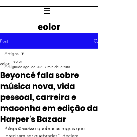
eolor
Post
Artigos
eolor
Artigos
10 de ago. de 2021
7 min de leitura
Beyoncé fala sobre
Música
música nova, vida
Beyoncé
pessoal, carreira e
Notícias
maconha em edição da
Lady Gaga
Harper's Bazaar
Anitta
"Agora posso quebrar as regras que 
Ariana Grande
precisam ser quebradas”, declara 