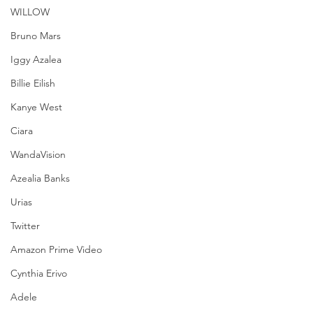
WILLOW
Bruno Mars
Iggy Azalea
Billie Eilish
Kanye West
Ciara
WandaVision
Azealia Banks
Urias
Twitter
Amazon Prime Video
Cynthia Erivo
Adele