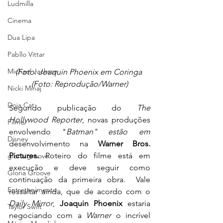
Ludmilla
Cinema
Dua Lipa
Pabllo Vittar
Michael Jackson
(Foto: Joaquin Phoenix em Coringa 
(Foto: Reprodução/Warner)
Nicki Minaj
Doja Cat
Segundo publicação do 
The 
Hollywood Reporter
, novas produções 
Filme
envolvendo "
Batman" estão em
Disney
desenvolvimento na 
Warner Bros. 
Pictures. 
Roteiro do filme está em 
gloria groove
execução e deve seguir como 
Gloria Groove
continuação da primeira obra.  Vale 
Entretenimento
ressaltar ainda, que de acordo com o 
Daily Mirror
, 
Joaquin Phoenix
 estaria 
Taylor Swift
negociando com a 
Warner 
o incrível 