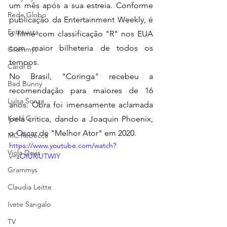
um mês após a sua estreia. Conforme 
Rede Globo
publicação da Entertainment Weekly, é 
Entrevista
o filme com classificação "R" nos EUA 
com maior bilheteria de todos os 
Grammys
tempos. 
Cardi B
No Brasil, "Coringa" recebeu a 
Bad Bunny
recomendação para maiores de 16 
Luísa Sonza
anos. Obra foi imensamente aclamada 
Karol G
pela crítica, dando a Joaquin Phoenix, 
o Oscar de "Melhor Ator" em 2020.
MC Rebecca
https://www.youtube.com/watch?
Viola Davis
v=zOfURiUTWIY
Grammys
Claudia Leitte
Ivete Sangalo
TV