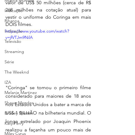
Música Mundial
valor de US$ 50 milhões (cerca de R$ 
268 milhões na cotação atual) para 
Indicação
vestir o uniforme do Coringa
em mais 
Rihanna
DOIS filmes. 
Indicação
https://www.youtube.com/watch?
v=jfVTJm9NilA
Televisão
Streaming
Série
The Weeknd
IZA
"Coringa" se tornou o primeiro filme 
Melanie Martinez
considerado para maiores de 18 anos 
Shawn Mendes
nos Estados Unidos a bater a marca de 
US$ 1 BILHÃO na bilheteria mundial. O 
Britney Spears
longa estrelado por Joaquin Phoenix 
Katy Perry
realizou a façanha um pouco mais de 
Miley Cyrus