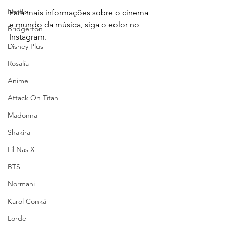
Netflix
Para mais informações sobre o cinema 
e mundo da música, siga o eolor no 
Bridgerton
Instagram.
Disney Plus
Rosalía
Anime
Attack On Titan
Madonna
Shakira
Lil Nas X
BTS
Normani
Karol Conká
Lorde