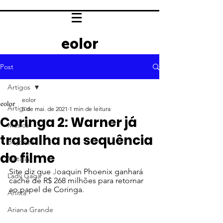
eolor
Post
Artigos
eolor
Artigos
5 de mai. de 2021
1 min de leitura
Coringa 2: Warner já
Música
trabalha na sequência
Beyoncé
do filme
Notícias
Site diz que 
J
oaquin Phoenix ganhará 
Lady Gaga
cachê de R$ 268 milhões para retornar 
ao papel de Coringa.
Anitta
Ariana Grande