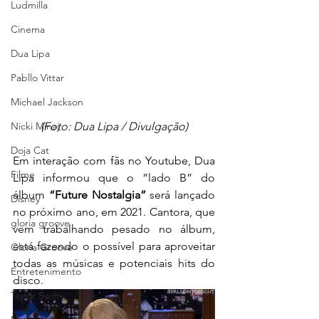
Ludmilla
Cinema
Dua Lipa
Pabllo Vittar
Michael Jackson
(Foto: Dua Lipa / Divulgação)
Nicki Minaj
Doja Cat
Em interação com fãs no Youtube, 
Dua 
Filme
Lipa informou que o “lado B” do 
álbum 
“Future Nostalgia” 
será lançado 
Disney
no próximo ano, em 2021. Cantora, que 
gloria groove
vem trabalhando pesado no álbum, 
está fazendo o possível para aproveitar 
Gloria Groove
todas as músicas e potenciais hits do 
Entretenimento
disco. 
Taylor Swift