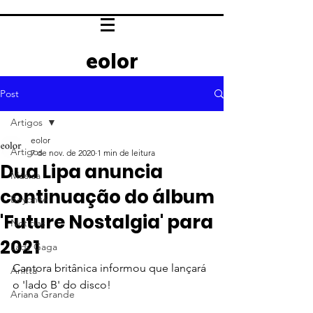
eolor
Post
Artigos
eolor
Artigos
7 de nov. de 2020
1 min de leitura
Dua Lipa anuncia
Música
continuação do álbum
Beyoncé
'Future Nostalgia' para
Notícias
2021
Lady Gaga
Cantora britânica informou que lançará 
Anitta
o 'lado B' do disco!
Ariana Grande