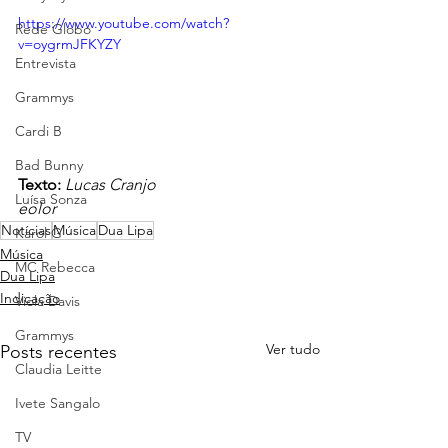
https://www.youtube.com/watch?
Rede Globo
v=oygrmJFKYZY
Entrevista
Grammys
Cardi B
Bad Bunny
Texto:
Lucas Cranjo
Luísa Sonza
eolor
Notícias
Música
Dua Lipa
Karol G
Música
MC Rebecca
Dua Lipa
Indicação
Viola Davis
Grammys
Ver tudo
Posts recentes
Claudia Leitte
Ivete Sangalo
TV