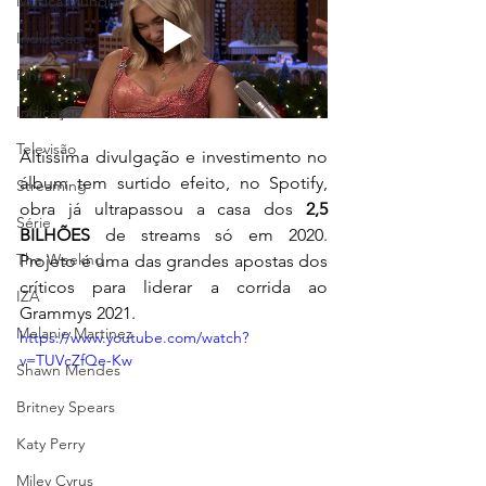
Música Mundial
Indicação
Rihanna
Indicação
Televisão
Altíssima divulgação e investimento no 
álbum tem surtido efeito, no Spotify, 
Streaming
obra já ultrapassou a casa dos 
2,5 
Série
BILHÕES
 de streams só em 2020. 
The Weeknd
Projeto é uma das grandes apostas dos 
críticos para liderar a corrida ao 
IZA
Grammys 2021.
Melanie Martinez
https://www.youtube.com/watch?
v=TUVcZfQe-Kw
Shawn Mendes
Britney Spears
Katy Perry
Miley Cyrus