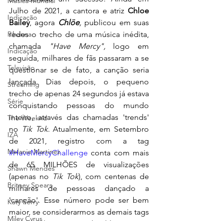
Música Mundial
Julho de 2021, a cantora e atriz 
Chloe 
Indicação
Bailey
, agora 
Chlöe
, 
publicou em suas 
Rihanna
redes o trecho de uma música inédita, 
chamada 
"Have Mercy", 
logo em 
Indicação
seguida, milhares de fãs passaram a se 
Televisão
questionar se de fato, a canção seria 
lançada. Dias depois, o pequeno 
Streaming
trecho de apenas 24 segundos já estava 
Série
conquistando pessoas do mundo 
inteiro, através das chamadas 'trends' 
The Weeknd
no 
Tik Tok
. Atualmente, em Setembro 
IZA
de 2021, registro com a tag 
Melanie Martinez
#HaveMercyChallenge
 conta com mais 
de 65 MILHÕES de visualizações 
Shawn Mendes
(apenas no 
Tik Tok
), com centenas de 
Britney Spears
milhares de pessoas dançado a 
'canção'. Esse número pode ser bem 
Katy Perry
maior, se considerarmos as demais tags 
Miley Cyrus