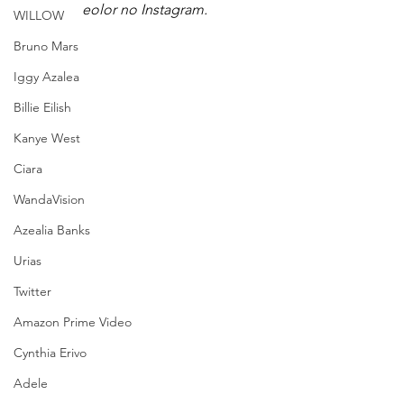
eolor no Instagram.
WILLOW
Bruno Mars
Iggy Azalea
Billie Eilish
Kanye West
Ciara
WandaVision
Azealia Banks
Urias
Twitter
Amazon Prime Video
Cynthia Erivo
Adele