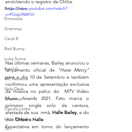
envolvendo o registro de Chlöe. 
https://www.youtube.com/watch?
Rede Globo
v=POdyYlWIFLY
Entrevista
Grammys
Cardi B
Bad Bunny
Luísa Sonza
Nas últimas semanas, Bailey anunciou o 
Karol G
lançamento oficial de 
"Have Mercy"
para o dia 10 de Setembro e também 
MC Rebecca
confirmou uma apresentação exclusiva 
Viola Davis
da música no palco do  MTV Video 
Music Awards 2021. Fato marca o 
Grammys
primeiro single solo da cantora, 
Claudia Leitte
afastada de sua  irmã, 
Halle Bailey
, e do 
Ivete Sangalo
duo 
Chloe x Halle
.
Expectativa em torno do lançamento 
TV