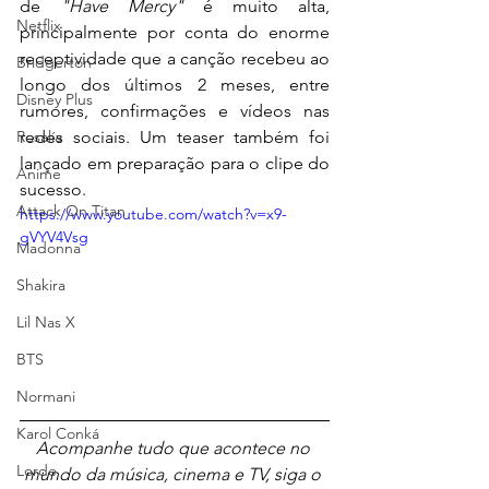
de 
"Have Mercy"
 é muito alta, 
Netflix
principalmente por conta do enorme 
receptividade que a canção recebeu ao 
Bridgerton
longo dos últimos 2 meses, entre 
Disney Plus
rumores, confirmações e vídeos nas 
Rosalía
redes sociais. Um teaser também foi 
lançado em preparação para o clipe do 
Anime
sucesso.
Attack On Titan
https://www.youtube.com/watch?v=x9-
gVYV4Vsg
Madonna
Shakira
Lil Nas X
BTS
Normani
Karol Conká
Acompanhe tudo que acontece no 
Lorde
mundo da música, cinema e TV, siga o 