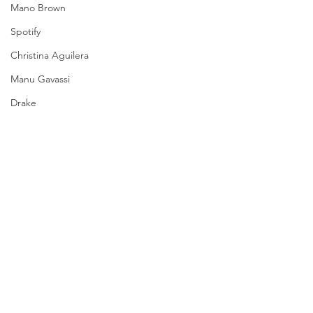
Mano Brown
Spotify
Christina Aguilera
Manu Gavassi
Drake
Big Brother Brasil
Séries
Crítica
Moda
Entrevista
eolor
Chloe x Halle
Chloe Bailey
Música
The Town
Notícias
Coachella