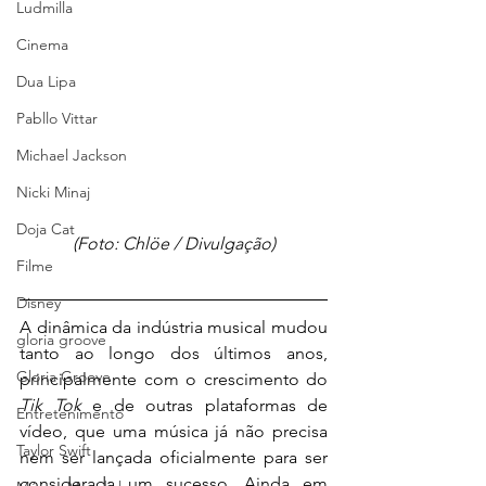
Ludmilla
Cinema
Dua Lipa
Pabllo Vittar
Michael Jackson
Nicki Minaj
Doja Cat
(Foto: Chlöe / Divulgação)
Filme
Disney
A dinâmica da indústria musical mudou 
gloria groove
tanto ao longo dos últimos anos, 
Gloria Groove
principalmente com o crescimento do 
Tik Tok 
e de outras plataformas de 
Entretenimento
vídeo, que uma música já não precisa 
Taylor Swift
nem ser lançada oficialmente para ser 
considerada um sucesso. Ainda em 