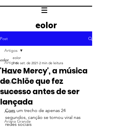
eolor
Post
Artigos
eolor
Artigos
7 de set. de 2021
2 min de leitura
'Have Mercy', a música
Música
de Chlöe que fez
Beyoncé
sucesso antes de ser
Notícias
lançada
Lady Gaga
Com um trecho de apenas 24 
Anitta
segundos, canção se tornou viral nas 
Ariana Grande
redes sociais