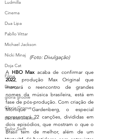
Ludmilla
Cinema
Dua Lipa
Pabllo Vittar
Michael Jackson
Nicki Minaj
(Foto: Divulgação)
Doja Cat
A
 HBO Max 
acaba de confirmar que 
Filme
2022
, produção Max Original que 
Disney
marcará o reencontro de grandes 
nomes da música brasileira, está em 
gloria groove
fase de pós-produção. Com criação de 
Gloria Groove
Monique Gardenberg, o especial 
apresentará 22 canções, divididas em 
Entretenimento
dois episódios, que mostram o que o 
Taylor Swift
Brasil tem de melhor, além de um 