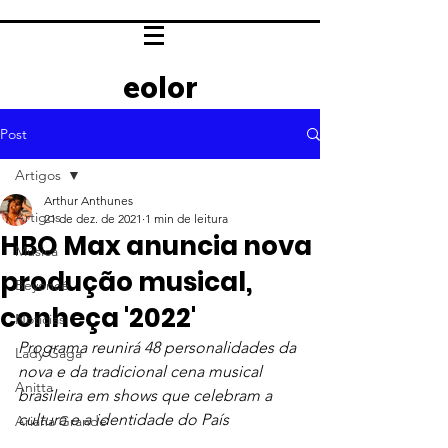
eolor
Post
Artigos
Arthur Anthunes
Artigos
21 de dez. de 2021
1 min de leitura
HBO Max anuncia nova
Música
produção musical,
Beyoncé
conheça '2022'
Notícias
Programa reunirá 48 personalidades da 
Lady Gaga
nova e da tradicional cena musical 
Anitta
brasileira em shows que celebram a 
cultura e a identidade do País
Ariana Grande