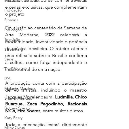
material de bastidores com entrevistas 
Música Mundial
e cenas exclusivas, que complementam 
Indicação
o projeto.
Rihanna
Em alusão ao centenário da Semana de 
Indicação
Arte Moderna, 
2022
 celebrará a 
Televisão
modernidade, inventividade e potência 
da música brasileira. O roteiro oferece 
Streaming
uma reflexão sobre o Brasil e confirma 
Série
a cultura como força independente e 
The Weeknd
indestrutível de uma nação.
IZA
A produção conta com a participação 
Melanie Martinez
de 48 artistas, incluindo o maestro 
Jacques Morelenbaum, 
Ludmilla, Chico 
Shawn Mendes
Buarque, Zeca Pagodinho, Racionais 
Britney Spears
MC’s, Elza Soares
, entre muitos outros.
Katy Perry
Toda a encenação estará diretamente 
Miley Cyrus