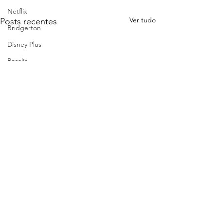
Netflix
Ver tudo
Posts recentes
Bridgerton
Disney Plus
Rosalía
Anime
Attack On Titan
Madonna
Shakira
Lil Nas X
BTS
Normani
Karol Conká
Comentários
Lorde