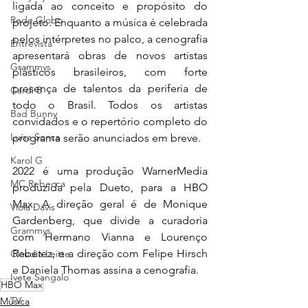
ligada ao conceito e propósito do 
Rede Globo
projeto. Enquanto a música é celebrada 
pelos intérpretes no palco, a cenografia 
Entrevista
apresentará obras de novos artistas 
Grammys
plásticos brasileiros, com forte 
presença de talentos da periferia de 
Cardi B
todo o Brasil. Todos os artistas 
Bad Bunny
convidados e o repertório completo do 
Luísa Sonza
programa serão anunciados em breve.
Karol G
2022 é uma produção WarnerMedia 
MC Rebecca
produzida pela Dueto, para a HBO 
Max. A direção geral é de Monique 
Viola Davis
Gardenberg, que divide a curadoria 
Grammys
com Hermano Vianna e Lourenço 
Rebetez, e a direção com Felipe Hirsch 
Claudia Leitte
e Daniela Thomas assina a cenografia.
Ivete Sangalo
HBO Max
TV
Música