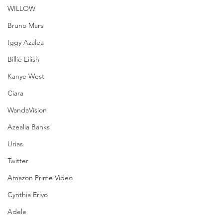
WILLOW
Bruno Mars
Iggy Azalea
Billie Eilish
Kanye West
Ciara
WandaVision
Azealia Banks
Urias
Twitter
Amazon Prime Video
Cynthia Erivo
Adele