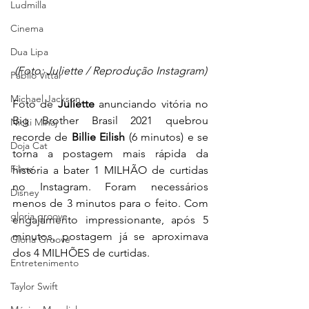
Ludmilla
Cinema
Dua Lipa
(Foto: Juliette / Reprodução Instagram)
Pabllo Vittar
Michael Jackson
Foto de 
Juliette
 anunciando vitória no 
Big Brother Brasil 2021 quebrou 
Nicki Minaj
recorde de 
Billie Eilish
 (6 minutos) e se 
Doja Cat
torna a postagem mais rápida da 
Filme
história a bater 1 MILHÃO de curtidas 
no Instagram. Foram necessários 
Disney
menos de 3 minutos para o feito. Com 
gloria groove
engajamento impressionante, após 5 
minutos, postagem já se aproximava 
Gloria Groove
dos 4 MILHÕES de curtidas. 
Entretenimento
Taylor Swift