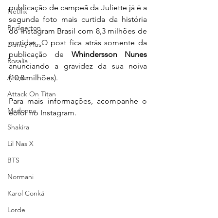
publicação de campeã da Juliette já é a 
Netflix
segunda foto mais curtida da história 
Bridgerton
do Instagram Brasil com 8,3 milhões de 
curtidas. O post fica atrás somente da 
Disney Plus
publicação de 
Whindersson Nunes
Rosalía
anunciando a gravidez da sua noiva 
Anime
(10,8 milhões).
Attack On Titan
Para mais informações, acompanhe o 
Madonna
eolor no Instagram.
Shakira
Lil Nas X
BTS
Normani
Karol Conká
Lorde