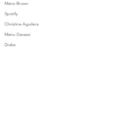
Mano Brown
Spotify
Christina Aguilera
Manu Gavassi
Drake
Big Brother Brasil
Séries
Crítica
Moda
Entrevista
eolor
notícias
Juliette
The Town
Notícias
Coachella
Ver tudo
Posts recentes