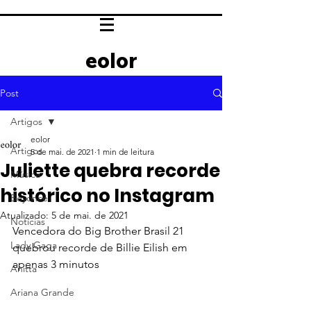
eolor
Post
Artigos
eolor
Artigos
5 de mai. de 2021
1 min de leitura
Juliette quebra recorde
Música
histórico no Instagram
Beyoncé
Atualizado:
5 de mai. de 2021
Notícias
Vencedora do Big Brother Brasil 21 
Lady Gaga
quebrou recorde de Billie Eilish em 
apenas 3 minutos
Anitta
Ariana Grande