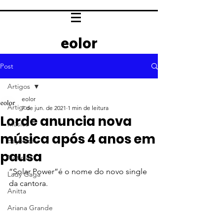
eolor
Post
Artigos
eolor
Artigos
7 de jun. de 2021
1 min de leitura
Lorde anuncia nova
Música
música após 4 anos em
Beyoncé
pausa
Notícias
“Solar Power”é o nome do novo single 
Lady Gaga
da cantora.
Anitta
Ariana Grande