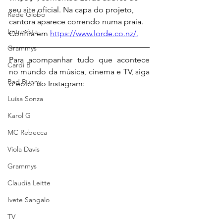
seu site oficial. Na capa do projeto, 
Rede Globo
cantora aparece correndo numa praia. 
Entrevista
Confira em 
https://www.lorde.co.nz/.
Grammys
Para acompanhar tudo que acontece 
Cardi B
no mundo da música, cinema e TV, siga 
Bad Bunny
o eolor no Instagram:
Luísa Sonza
Karol G
MC Rebecca
Viola Davis
Grammys
Claudia Leitte
Ivete Sangalo
TV