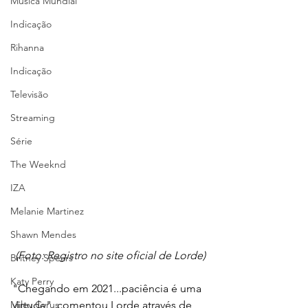
Música Mundial
Indicação
Rihanna
Indicação
Televisão
Streaming
Série
The Weeknd
IZA
Melanie Martinez
Shawn Mendes
(Foto: Registro no site oficial de Lorde)
Britney Spears
Katy Perry
"Chegando em 2021...paciência é uma 
virtude", comentou Lorde através de 
Miley Cyrus