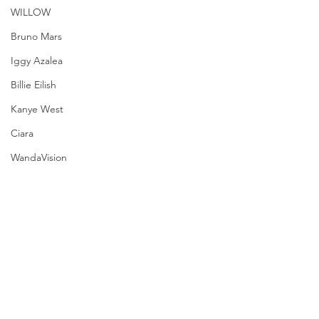
WILLOW
Bruno Mars
Iggy Azalea
Billie Eilish
Kanye West
Ciara
WandaVision
Azealia Banks
Notícias
Música
Lorde
Urias
Música
Notícias
Twitter
Lorde
Amazon Prime Video
Ver tudo
Posts recentes
Cynthia Erivo
Adele