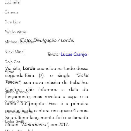
Ludmilla
Cinema
Dua Lipa
Pabllo Vittar
(Foto: Divulgação / Lorde)
Michael Jackson
Nicki Minaj
Texto: 
Lucas Cranjo
Doja Cat
Via site, 
Lorde
 anunciou na tarde dessa 
Filme
segunda-feira (7), o single 
“Solar 
Disney
Power”
, sua nova música de trabalho. 
Cantora não informou a data do 
gloria groove
lançamento, mas revelou a capa e o 
Gloria Groove
nome do projeto. Essa é a primeira 
produção da cantora em quase 4 anos. 
Entretenimento
Seu último lançamento foi o aclamado 
Taylor Swift
álbum 
“Melodrama”
, em 2017.