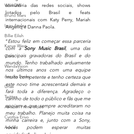
WILLOW
somatória das redes sociais, shows 
lotados pelo Brasil e feats 
Bruno Mars
internacionais com Katy Perry, Mariah 
Iggy Azalea
Angeliq e Danna Paola.
Billie Eilish
“
Estou feliz em começar essa parceria 
Kanye West
com a 
Sony Music Brasil
, uma das 
principais gravadoras do Brasil e do 
Ciara
mundo. Tenho trabalhado arduamente 
WandaVision
nos últimos anos com uma equipe 
Azealia Banks
muito competente e tenho certeza que 
este novo time acrescentará demais e 
Urias
fará toda a diferença. Agradeço o 
Twitter
carinho de todo o público e fãs que me 
apoiam e que sempre acreditaram no 
Amazon Prime Video
meu trabalho. Planejo muita coisa na 
Cynthia Erivo
minha carreira e, junto com a Sony, 
Adele
vocês podem esperar muitas 