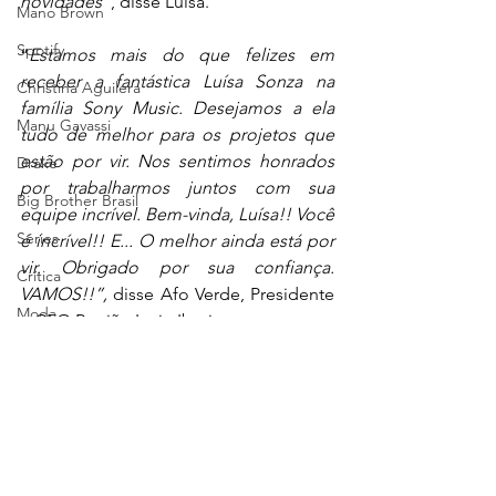
novidades
”, disse Luísa.
Mano Brown
Spotify
“
Estamos mais do que felizes em 
receber a fantástica Luísa Sonza na 
Christina Aguilera
família Sony Music. Desejamos a ela 
Manu Gavassi
tudo de melhor para os projetos que 
estão por vir. Nos sentimos honrados 
Drake
por trabalharmos juntos com sua 
Big Brother Brasil
equipe incrível. Bem-vinda, Luísa!! Você 
Séries
é incrível!! E... O melhor ainda está por 
vir. Obrigado por sua confiança. 
Crítica
VAMOS!!”,
 disse Afo Verde, Presidente 
Moda
e CEO Região Latin Iberia.
Entrevista
"
Luísa Sonza é um fenômeno da cultura 
eolor
pop brasileira, um dos grandes nomes 
The Town
que despontaram nos últimos anos, a 
verdadeira Braba. Ficamos honrados e 
Coachella
felizes em trazer sua autenticidade e 