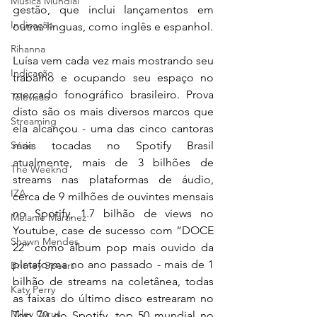
Música Mundial
gestão, que inclui lançamentos em 
Indicação
outras línguas, como inglês e espanhol.
Rihanna
Luísa vem cada vez mais mostrando seu 
Indicação
trabalho e ocupando seu espaço no 
mercado fonográfico brasileiro. Prova 
Televisão
disto são os mais diversos marcos que 
Streaming
ela alcançou - uma das cinco cantoras 
Série
mais tocadas no Spotify Brasil 
atualmente, mais de 3 bilhões de 
The Weeknd
streams nas plataformas de áudio, 
IZA
cerca de 9 milhões de ouvintes mensais 
no Spotify, 1.7 bilhão de views no 
Melanie Martinez
Youtube, case de sucesso com “DOCE 
Shawn Mendes
22” como álbum pop mais ouvido da 
plataforma no ano passado - mais de 1 
Britney Spears
bilhão de streams na coletânea, todas 
Katy Perry
as faixas do último disco estrearam no 
Miley Cyrus
Top 70 do Spotify, top 50 mundial no 