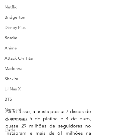
Netflix
Bridgerton
Disney Plus
Rosalía
Anime
Attack On Titan
Madonna
Shakira
Lil Nas X
BTS
Normani
Além disso, a artista possui 7 discos de 
diamante, 5 de platina e 4 de ouro, 
Karol Conká
quase 29 milhões de seguidores no 
Lorde
Instagram e mais de 61 milhões na 