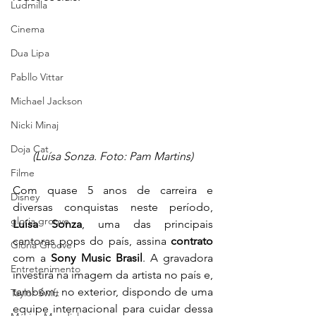
Ludmilla
Cinema
Dua Lipa
Pabllo Vittar
Michael Jackson
Nicki Minaj
Doja Cat
(Luísa Sonza. Foto: Pam Martins)
Filme
Com quase 5 anos de carreira e 
Disney
diversas conquistas neste período, 
gloria groove
Luísa Sonza
, uma das principais 
cantoras pops do país, assina 
contrato 
Gloria Groove
com a 
Sony Music Brasil
. A gravadora 
Entretenimento
investirá na imagem da artista no país e, 
também, no exterior, dispondo de uma 
Taylor Swift
equipe internacional para cuidar dessa 