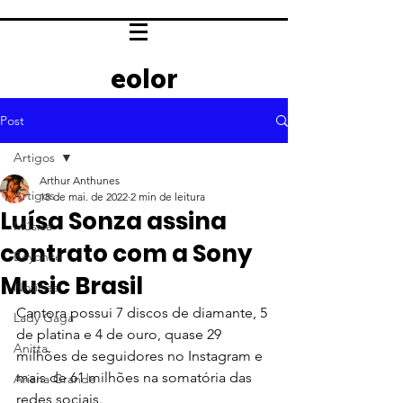
eolor
Post
Artigos
Arthur Anthunes
Artigos
18 de mai. de 2022
2 min de leitura
Luísa Sonza assina
Música
contrato com a Sony
Beyoncé
Music Brasil
Notícias
Cantora possui 7 discos de diamante, 5 
Lady Gaga
de platina e 4 de ouro, quase 29 
Anitta
milhões de seguidores no Instagram e 
mais de 61 milhões na somatória das 
Ariana Grande
redes sociais.