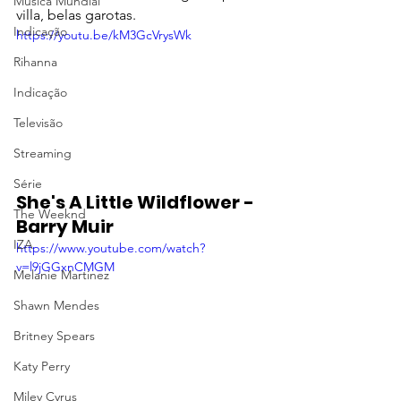
Música Mundial
villa, belas garotas.
Indicação
https://youtu.be/kM3GcVrysWk
Rihanna
Indicação
Televisão
Streaming
Série
She's A Little Wildflower - 
The Weeknd
Barry Muir
IZA
https://www.youtube.com/watch?
v=l9jGGxnCMGM
Melanie Martinez
Shawn Mendes
Britney Spears
Katy Perry
Miley Cyrus