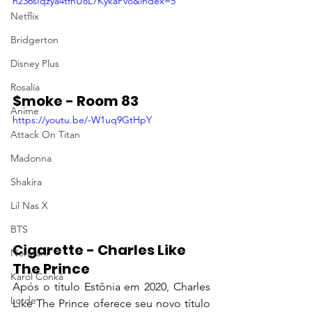
n236sIqzya4tfnU8L7KykaPvo&index=5
Netflix
Bridgerton
Disney Plus
Rosalía
$moke - Room 83
Anime
https://youtu.be/-W1uq9GtHpY
Attack On Titan
Madonna
Shakira
Lil Nas X
BTS
Cigarette - Charles Like 
Normani
The Prince
Karol Conká
Após o título Estônia em 2020, Charles 
Lorde
Like The Prince oferece seu novo título 