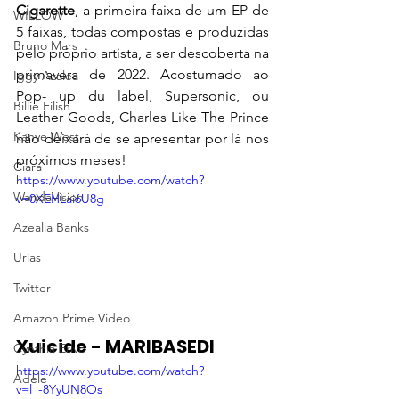
Cigarette
, a primeira faixa de um EP de 
WILLOW
5 faixas, todas compostas e produzidas 
Bruno Mars
pelo próprio artista, a ser descoberta na 
primavera de 2022. Acostumado ao 
Iggy Azalea
Pop- up du label, Supersonic, ou 
Billie Eilish
Leather Goods, Charles Like The Prince 
Kanye West
não deixará de se apresentar por lá nos 
próximos meses!
Ciara
https://www.youtube.com/watch?
WandaVision
v=0XEHLai6U8g
Azealia Banks
Urias
Twitter
Amazon Prime Video
Xuicide - MARIBASEDI
Cynthia Erivo
https://www.youtube.com/watch?
Adele
v=l_-8YyUN8Os