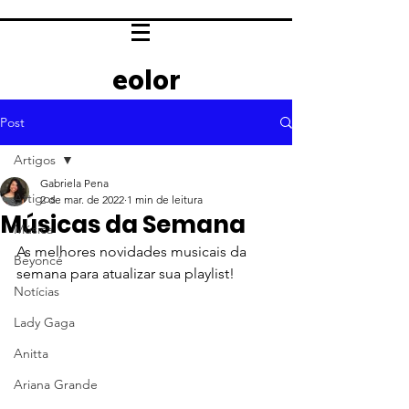
eolor
Post
Artigos
Gabriela Pena
Artigos
2 de mar. de 2022
1 min de leitura
Músicas da Semana
Música
As melhores novidades musicais da 
Beyoncé
semana para atualizar sua playlist!
Notícias
Lady Gaga
Anitta
Ariana Grande