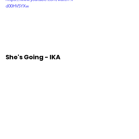
d00HV5YXw
She's Going - IKA