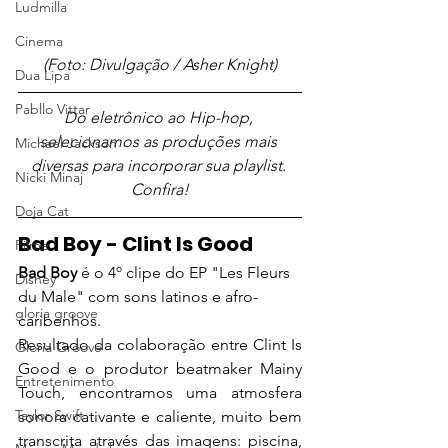
Ludmilla
Cinema
(Foto: Divulgação / Asher Knight)
Dua Lipa
Pabllo Vittar
Do eletrônico ao Hip-hop, 
selecionamos as produções mais 
Michael Jackson
diversas para incorporar sua playlist. 
Nicki Minaj
Confira!
Doja Cat
Bad Boy - Clint Is Good
Filme
Bad Boy 
é o 4º clipe do EP "Les Fleurs 
Disney
du Male" com sons latinos e afro-
gloria groove
caribenhos.
Resultado da colaboração entre Clint Is 
Gloria Groove
Good e o produtor beatmaker Mainy 
Entretenimento
Touch, encontramos uma atmosfera 
Taylor Swift
sonora cativante e caliente, muito bem 
transcrita através das imagens: piscina, 