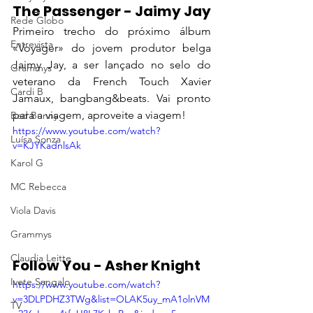
The Passenger - Jaimy Jay
Rede Globo
Primeiro trecho do próximo álbum 
Entrevista
«Voyager» do jovem produtor belga 
Jaimy Jay, a ser lançado no selo do 
Grammys
veterano da French Touch Xavier 
Cardi B
Jamaux, bangbang&beats. Vai pronto 
para a viagem, aproveite a viagem!
Bad Bunny
https://www.youtube.com/watch?
Luísa Sonza
v=KJYKadnlsAk
Karol G
MC Rebecca
Viola Davis
Grammys
Claudia Leitte
Follow You - Asher Knight
Ivete Sangalo
https://www.youtube.com/watch?
v=3DLPDHZ3TWg&list=OLAK5uy_mA1olnVM
TV