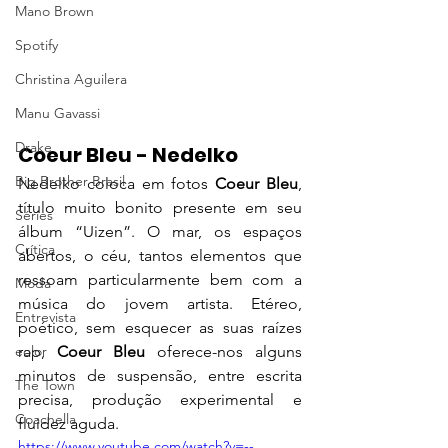
Mano Brown
Spotify
Christina Aguilera
Manu Gavassi
Drake
Coeur Bleu - Nedelko
Big Brother Brasil
Nedelko coloca em fotos 
Coeur Bleu
, 
título muito bonito presente em seu 
Séries
álbum “Uizen”. O mar, os espaços 
Crítica
abertos, o céu, tantos elementos que 
ressoam particularmente bem com a 
Moda
música do jovem artista. Etéreo, 
Entrevista
poético, sem esquecer as suas raízes 
rap, 
Coeur Bleu 
oferece-nos alguns 
eolor
minutos de suspensão, entre escrita 
The Town
precisa, produção experimental e 
Coachella
fluidez aguda.
https://www.youtube.com/watch?v=--