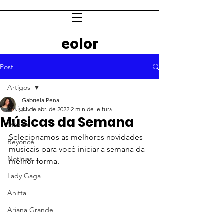
eolor
Post
Artigos
Gabriela Pena
Artigos
11 de abr. de 2022
2 min de leitura
Músicas da Semana
Música
Selecionamos as melhores novidades 
Beyoncé
musicais para você iniciar a semana da 
Notícias
melhor forma. 
Lady Gaga
Anitta
Ariana Grande