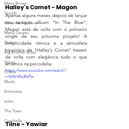
Mano Brown
Halley's Comet - Magon
Spotify
Apenas alguns meses depois de lançar 
seu terceiro álbum “In The Blue”, 
Christina Aguilera
Magon está de volta com o primeiro 
Manu Gavassi
single de seu próximo projeto! A 
Drake
simplicidade rítmica e a atmosfera 
hipnótica de "Halley's Comet" trazem 
Big Brother Brasil
de volta com elegância tudo o que 
Séries
amamos na psicodelia.
https://www.youtube.com/watch?
Crítica
v=bNrV0uiBzPw
Moda
Entrevista
eolor
The Town
Coachella
Tiine - Yawiar