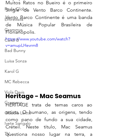
Muitos Ratos no Bueiro é o primeiro 
Rede Globo
Single de Vento Barco Continente. 
Vento Barco Continente é uma banda 
Entrevista
de Música Popular Brasileira de 
Grammys
Florianópolis.
https://www.youtube.com/watch?
Cardi B
v=amupLHevrm8
Bad Bunny
Luísa Sonza
Karol G
MC Rebecca
Viola Davis
Heritage - Mac Seamus
Grammys
HERITAGE trata de temas caros ao 
artista. O humano, as origens, tendo 
Claudia Leitte
como pano de fundo a sua cidade, 
Ivete Sangalo
Créteil. Neste título, Mac Seamus 
TV
questiona nosso lugar na terra, a 