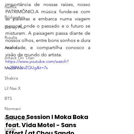
importância de nossas raízes, nosso 
Netflix
PATRIMÔNIO.A música funde-se com 
Bridgerton
as palavras e embarca numa viagem 
pessoal onde o passado e o futuro se 
Disney Plus
misturam. A paisagem passa diante de 
Rosalía
nossos olhos, entre bons sonhos e dura 
realidade, e compartilha conosco a 
Anime
visão de mundo do artista.
Attack On Titan
https://www.youtube.com/watch?
v=2l8PANvZQUg&t=7s
Madonna
Shakira
Lil Nas X
BTS
Normani
Sauce Session I Moka Boka 
Karol Conká
feat. Vida Motel - Sans 
Lorde
Effort / at Chou Sando, 