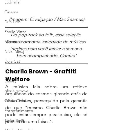
Ludmilla
Cinema
(Imagem: Divulgação / Mac Seamus)
Dua Lipa
Pabllo Vittar
Do pop-rock ao folk, essa seleção 
consta com uma variedade de músicas 
Michael Jackson
inéditas para você iniciar a semana 
Nicki Minaj
bem acompanhado. Confira!
Doja Cat
Charlie Brown - Graffiti 
Filme
Welfare
Disney
A música fala sobre um reflexo 
gloria groove
orgulhoso do cosmos girando atrás de 
olhos tristes, perseguido pela garantia 
Gloria Groove
de que "mesmo Charlie Brown não 
Entretenimento
pode estar sempre para baixo, ele só 
Taylor Swift
precisa de uma faísca".