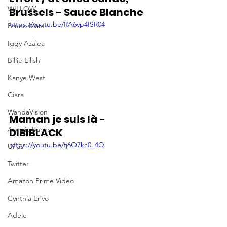
WILLOW
Brussels - Sauce Blanche
https://youtu.be/RA6yp4ISR04
Bruno Mars
Iggy Azalea
Billie Eilish
Kanye West
Ciara
WandaVision
Maman je suis là - 
Azealia Banks
DIBIBLACK
https://youtu.be/fj6O7kc0_4Q
Urias
Twitter
Amazon Prime Video
Cynthia Erivo
Adele