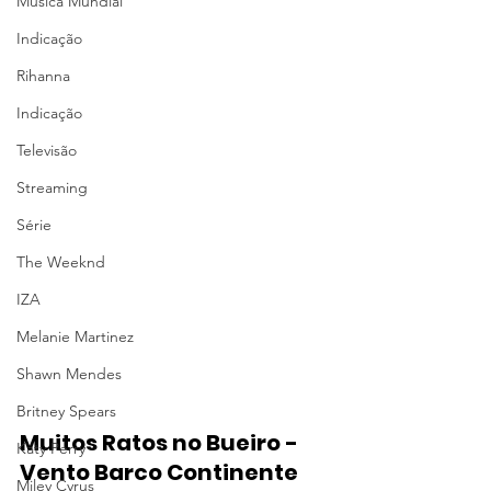
Música Mundial
Indicação
Rihanna
Indicação
Televisão
Streaming
Série
The Weeknd
IZA
Melanie Martinez
Shawn Mendes
Britney Spears
Muitos Ratos no Bueiro - 
Katy Perry
Vento Barco Continente
Miley Cyrus