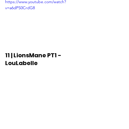
https://www.youtube.com/watch?
v=a6dPS0CrdG8
11 | LionsMane PT1 - 
LouLabelle