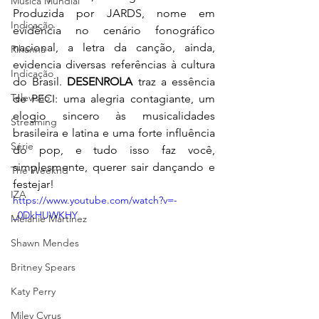
Música Mundial
Produzida por JARDS, nome em 
Indicação
evidência no cenário fonográfico 
nacional, a letra da canção, ainda, 
Rihanna
evidencia diversas referências à cultura 
Indicação
do Brasil. 
DESENROLA 
traz a essência 
Televisão
de PECI: uma alegria contagiante, um 
elogio sincero às musicalidades 
Streaming
brasileira e latina e uma forte influência 
Série
do pop, e tudo isso faz você, 
simplesmente, querer sair dançando e 
The Weeknd
festejar!
IZA
https://www.youtube.com/watch?v=-
_0DkHUWKHY
Melanie Martinez
Shawn Mendes
Britney Spears
Katy Perry
Miley Cyrus