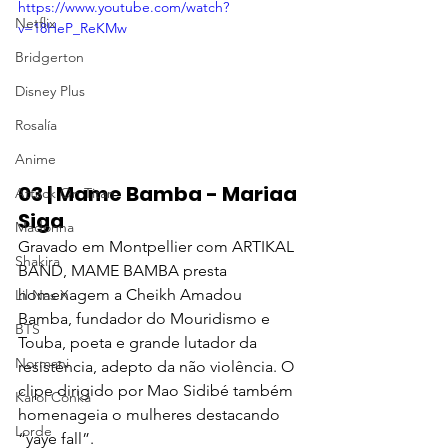
https://www.youtube.com/watch?
Netflix
v=18HeP_ReKMw
Bridgerton
Disney Plus
Rosalía
Anime
03 | Mame Bamba - Mariaa 
Attack On Titan
Siga
Madonna
Gravado em Montpellier com ARTIKAL 
Shakira
BAND, MAME BAMBA presta 
homenagem a Cheikh Amadou 
Lil Nas X
Bamba, fundador do Mouridismo e 
BTS
Touba, poeta e grande lutador da 
Normani
resistência, adepto da não violência. O 
clipe dirigido por Mao Sidibé também 
Karol Conká
homenageia o mulheres destacando 
Lorde
“yaye fall”.