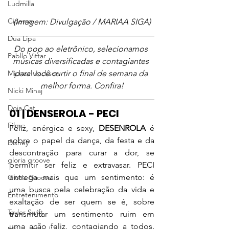
Ludmilla
Cinema
(Imagem: Divulgação / MARIAA SIGA)
Dua Lipa
Do pop ao eletrônico, selecionamos 
Pabllo Vittar
músicas diversificadas e contagiantes 
Michael Jackson
para você curtir o final de semana da 
melhor forma. Confira!
Nicki Minaj
Doja Cat
01 | DENSEROLA - PECI
Filme
Feliz, enérgica e sexy, 
DESENROLA 
é 
sobre o papel da dança, da festa e da 
Disney
descontração para curar a dor, se 
gloria groove
permitir ser feliz e extravasar. PECI 
entrega mais que um sentimento: é 
Gloria Groove
uma busca pela celebração da vida e 
Entretenimento
exaltação de ser quem se é, sobre 
Taylor Swift
transmutar um sentimento ruim em 
uma ação feliz, contagiando a todos. 