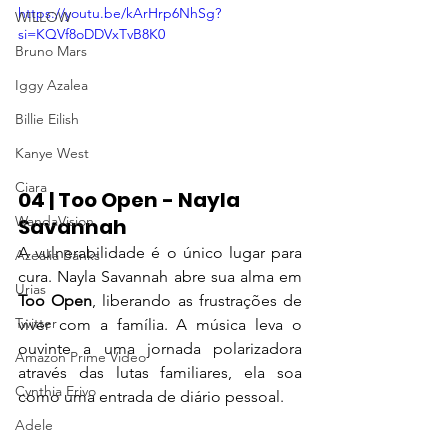
https://youtu.be/kArHrp6NhSg?
WILLOW
si=KQVf8oDDVxTvB8K0
Bruno Mars
Iggy Azalea
Billie Eilish
Kanye West
Ciara
04 | Too Open - Nayla 
WandaVision
Savannah
A vulnerabilidade é o único lugar para 
Azealia Banks
cura. Nayla Savannah abre sua alma em 
Urias
Too Open
, liberando as frustrações de 
Twitter
viver com a família. A música leva o 
ouvinte a uma jornada polarizadora 
Amazon Prime Video
através das lutas familiares, ela soa 
Cynthia Erivo
como uma entrada de diário pessoal.
Adele