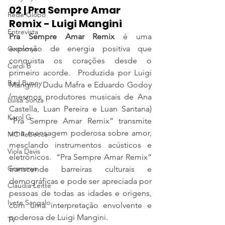
02 | Pra Sempre Amar 
Rede Globo
Remix - Luigi Mangini
Entrevista
Pra Sempre Amar Remix
 é uma 
explosão de energia positiva que 
Grammys
conquista os corações desde o 
Cardi B
primeiro acorde.  Produzida por Luigi 
Bad Bunny
Mangini, Dudu Mafra e Eduardo Godoy 
(mesmos produtores musicais de Ana 
Luísa Sonza
Castella, Luan Pereira e Luan Santana) 
Karol G
“Pra Sempre Amar Remix” transmite 
uma mensagem poderosa sobre amor, 
MC Rebecca
mesclando instrumentos acústicos e 
Viola Davis
eletrônicos.  “Pra Sempre Amar Remix” 
Grammys
transcende barreiras culturais e 
demográficas e pode ser apreciada por 
Claudia Leitte
pessoas de todas as idades e origens, 
Ivete Sangalo
com uma interpretação envolvente e 
poderosa de Luigi Mangini.
TV