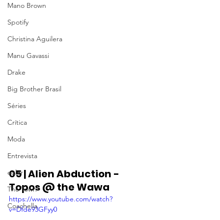
Mano Brown
Spotify
Christina Aguilera
Manu Gavassi
Drake
Big Brother Brasil
Séries
Crítica
Moda
Entrevista
05 | Alien Abduction - 
eolor
Topos @ the Wawa
The Town
https://www.youtube.com/watch?
Coachella
v=Dfde93GFyy0