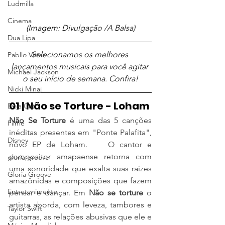
Ludmilla
Cinema
(Imagem: Divulgação /A Balsa)
Dua Lipa
Selecionamos os melhores 
Pabllo Vittar
lançamentos musicais para você agitar 
Michael Jackson
o seu início de semana. Confira!
Nicki Minaj
01 | Não se Torture - Loham
Doja Cat
Não Se Torture 
é uma das 5 canções 
Filme
inéditas presentes em "Ponte Palafita", 
Disney
novo EP de Loham.    O cantor e 
compositor amapaense retorna com 
gloria groove
uma sonoridade que exalta suas raízes 
Gloria Groove
amazônidas e composições que fazem 
Entretenimento
pensar e dançar. Em 
Não se torture
 o 
artista aborda, com leveza, tambores e 
Taylor Swift
guitarras, as relações abusivas que ele e 