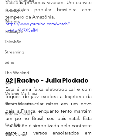
Música Mundial
pessoas próximas viveram. Um convite 
à música popular brasileira com 
Indicação
tempero da Amazônia.
Rihanna
https://www.youtube.com/watch?
v=wtw4M7XSafM
Indicação
Televisão
Streaming
Série
The Weeknd
02 | Racine - Julia Piedade
IZA
Esta é uma faixa eletrotropical e com 
Melanie Martinez
toques de jazz explora a trajetória da 
Shawn Mendes
cantora em criar raízes em um novo 
país, a França, enquanto tento mantém 
Britney Spears
um pé no Brasil, seu país natal. Esta 
Katy Perry
dualidade é simbolizada pelo contraste 
entre os versos ensolarados em 
Miley Cyrus