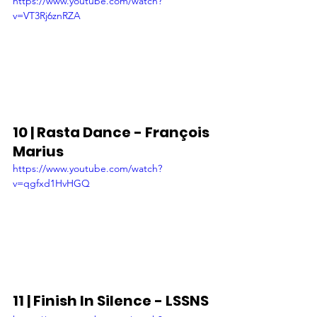
https://www.youtube.com/watch?
v=VT3Rj6znRZA
10 | Rasta Dance - François 
Marius
https://www.youtube.com/watch?
v=qgfxd1HvHGQ
11 | Finish In Silence - LSSNS