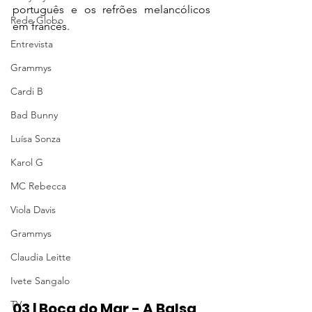
português e os refrões melancólicos 
Rede Globo
em francês.
Entrevista
Grammys
Cardi B
Bad Bunny
Luísa Sonza
Karol G
MC Rebecca
Viola Davis
Grammys
Claudia Leitte
Ivete Sangalo
TV
03 | Boca do Mar - A Balsa