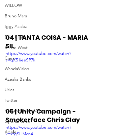
WILLOW
Bruno Mars
Iggy Azalea
04 | TANTA COISA - MARIA 
Billie Eilish
SIL
Kanye West
https://www.youtube.com/watch?
Ciara
v=qX51ieeSP7k
WandaVision
Azealia Banks
Urias
Twitter
05 | Unity Campaign - 
Amazon Prime Video
Smokerface Chris Clay
Cynthia Erivo
https://www.youtube.com/watch?
Adele
v=xtgSIllMcn4