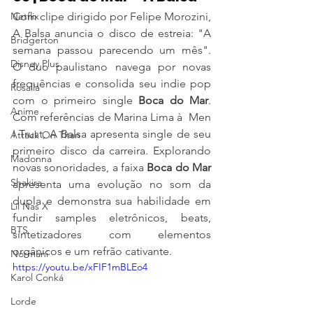
Netflix
Com clipe dirigido por Felipe Morozini, 
A Balsa anuncia o disco de estreia: "A 
Bridgerton
semana passou parecendo um mês".   
Disney Plus
O duo paulistano navega por novas 
frequências e consolida seu indie pop 
Rosalía
com o primeiro single 
Boca do Mar
. 
Anime
Com referências de Marina Lima à  Men 
I Trust, A Balsa apresenta single de seu 
Attack On Titan
primeiro disco da carreira. Explorando 
Madonna
novas sonoridades, a faixa 
Boca do Mar
Shakira
apresenta uma evolução no som da 
dupla e demonstra sua habilidade em 
Lil Nas X
fundir samples eletrônicos, beats, 
BTS
sintetizadores com elementos 
orgânicos e um refrão cativante. 
Normani
https://youtu.be/xFIF1mBLEo4
Karol Conká
Lorde