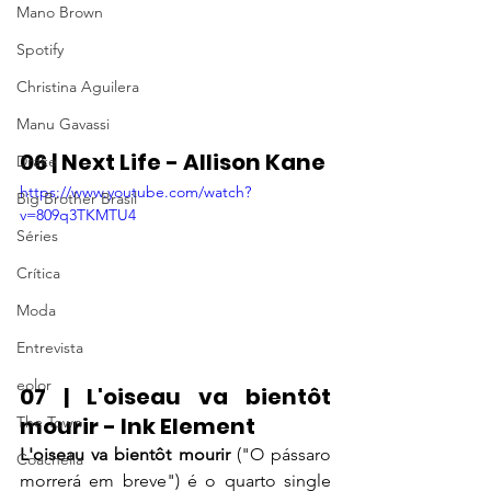
Mano Brown
Spotify
Christina Aguilera
Manu Gavassi
06 | Next Life - Allison Kane
Drake
https://www.youtube.com/watch?
Big Brother Brasil
v=809q3TKMTU4
Séries
Crítica
Moda
Entrevista
eolor
07 | L'oiseau va bientôt 
mourir - Ink Element
The Town
L'oiseau va bientôt mourir
 ("O pássaro 
Coachella
morrerá em breve") é o quarto single 