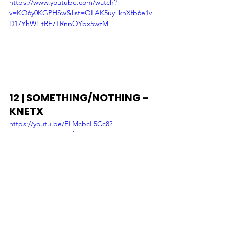
https://www.youtube.com/watch?
v=KQ6y0KGPHSw&list=OLAK5uy_knXfb6e1v
D17YhWl_tRF7TRnnQYbx5wzM
12 | SOMETHING/NOTHING - 
KNETX
https://youtu.be/FLMcbcL5Cc8?
si=Z_8KW1MHOJmfgMt6