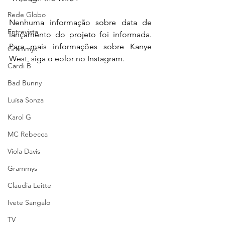
Rede Globo
Nenhuma informação sobre data de 
Entrevista
lançamento do projeto foi informada. 
Para mais informações sobre Kanye 
Grammys
West, siga o eolor no Instagram.
Cardi B
Bad Bunny
Luísa Sonza
Karol G
MC Rebecca
Viola Davis
Grammys
Claudia Leitte
Ivete Sangalo
TV