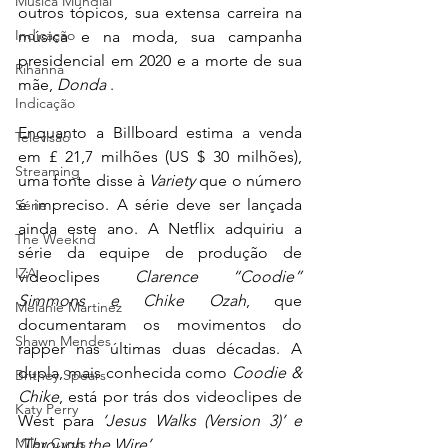
Música Mundial
outros tópicos, sua extensa carreira na 
Indicação
música e na moda, sua campanha 
presidencial em 2020 e a morte de sua 
Rihanna
mãe, 
Donda
 .
Indicação
Enquanto a Billboard estima a venda 
Televisão
em £ 21,7 milhões (US $ 30 milhões), 
Streaming
uma fonte disse à 
Variety
 que o número 
é impreciso. A série deve ser lançada 
Série
ainda este ano. A Netflix adquiriu a 
The Weeknd
série da equipe de produção de 
IZA
videoclipes 
Clarence “Coodie” 
Simmons e Chike Ozah
, que 
Melanie Martinez
documentaram os movimentos do 
Shawn Mendes
rapper nas últimas duas décadas. A 
dupla, mais conhecida como 
Coodie & 
Britney Spears
Chike
, está por trás dos videoclipes de 
Katy Perry
West para 
‘Jesus Walks (Version 3)’ e 
Miley Cyrus
‘Through the Wire’.