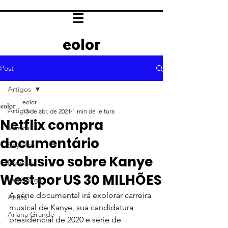
eolor
Post
Artigos
eolor
Artigos
13 de abr. de 2021
1 min de leitura
Netflix compra
Música
documentário
Beyoncé
exclusivo sobre Kanye
Notícias
West por U$ 30 MILHÕES
Lady Gaga
A série documental irá explorar carreira 
Anitta
musical de Kanye, sua candidatura 
Ariana Grande
presidencial de 2020 e série de 