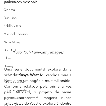
Ludmilla
polêmicas pessoais.
Cinema
Dua Lipa
Pabllo Vittar
Michael Jackson
Nicki Minaj
Doja Cat
(Foto: Rich Fury/Getty Images)
Filme
Disney
Uma série documental explorando a 
gloria groove
vida de 
Kanye West 
foi vendida para a 
Netflix em um negócio multimilionário. 
Gloria Groove
Conforme relatado pela primeira vez 
Entretenimento
pela Billboard, o projeto de várias 
partes apresentará imagens nunca 
Taylor Swift
antes vistas de West e explorará, dentre 