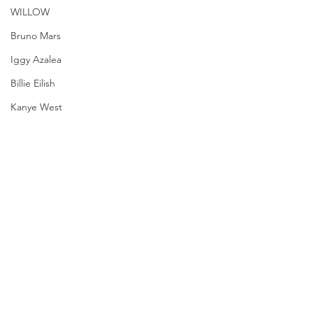
WILLOW
Bruno Mars
Iggy Azalea
Billie Eilish
Kanye West
Ciara
Netflix
Kanye West
WandaVision
Notícias
Azealia Banks
Ver tudo
Posts recentes
Urias
Twitter
Amazon Prime Video
Cynthia Erivo
Adele