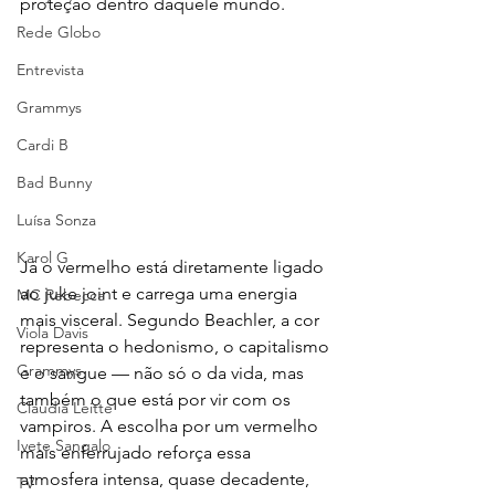
proteção dentro daquele mundo.
Rede Globo
Entrevista
Grammys
Cardi B
Bad Bunny
Luísa Sonza
Karol G
Já o vermelho está diretamente ligado 
ao juke joint e carrega uma energia 
MC Rebecca
mais visceral. Segundo Beachler, a cor 
Viola Davis
representa o hedonismo, o capitalismo 
Grammys
e o sangue — não só o da vida, mas 
também o que está por vir com os 
Claudia Leitte
vampiros. A escolha por um vermelho 
Ivete Sangalo
mais enferrujado reforça essa 
atmosfera intensa, quase decadente, 
TV