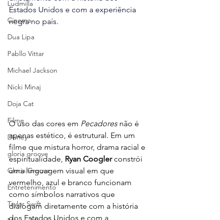
Ludmilla
Estados Unidos e com a experiência 
Cinema
negra no país.
Dua Lipa
Pabllo Vittar
Michael Jackson
Nicki Minaj
Doja Cat
Filme
O uso das cores em 
Pecadores
 não é 
apenas estético, é estrutural. Em um 
Disney
filme que mistura horror, drama racial e 
gloria groove
espiritualidade, 
Ryan Coogler 
constrói 
uma linguagem visual em que 
Gloria Groove
vermelho, azul e branco funcionam 
Entretenimento
como símbolos narrativos que 
Taylor Swift
dialogam diretamente com a história 
dos Estados Unidos e com a 