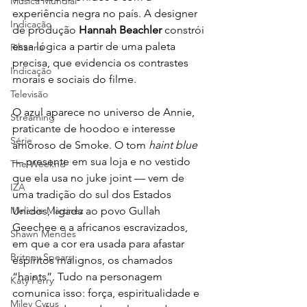
Música Mundial
experiência negra no país. A designer 
Indicação
de produção 
Hannah Beachler
 constrói 
essa lógica a partir de uma paleta 
Rihanna
precisa, que evidencia os contrastes 
Indicação
morais e sociais do filme.
Televisão
O azul aparece no universo de Annie, 
Streaming
praticante de hoodoo e interesse 
Série
amoroso de Smoke. O tom 
haint blue
— presente em sua loja e no vestido 
The Weeknd
que ela usa no juke joint — vem de 
IZA
uma tradição do sul dos Estados 
Unidos, ligada ao povo Gullah 
Melanie Martinez
Geechee e a africanos escravizados, 
Shawn Mendes
em que a cor era usada para afastar 
Britney Spears
espíritos malignos, os chamados 
“haints”. Tudo na personagem 
Katy Perry
comunica isso: força, espiritualidade e 
Miley Cyrus