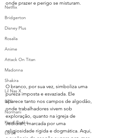
onde prazer e perigo se misturam.
Netflix
Bridgerton
Disney Plus
Rosalía
Anime
Attack On Titan
Madonna
Shakira
O branco, por sua vez, simboliza uma 
Lil Nas X
pureza imposta e esvaziada. Ele 
aparece tanto nos campos de algodão, 
BTS
onde trabalhadores vivem sob 
Normani
exploração, quanto na igreja de 
Karol Conká
Jedidiah, marcada por uma 
religiosidade rígida e dogmática. Aqui, 
Lorde