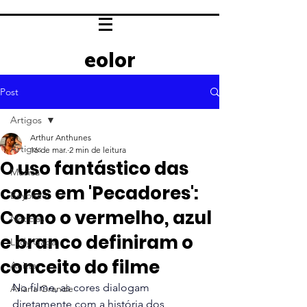
eolor
Post
Artigos
Arthur Anthunes
Artigos
16 de mar.
2 min de leitura
O uso fantástico das
Música
cores em 'Pecadores':
Beyoncé
Como o vermelho, azul
Notícias
e branco definiram o
Lady Gaga
conceito do filme
Anitta
No filme, as cores dialogam 
Ariana Grande
diretamente com a história dos 