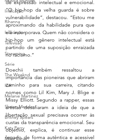
Música Mundial
de expressão intelectual e emocional. 
“O hip-hop da velha guarda é sobre 
Indicação
vulnerabilidade”, destacou. “Estou me 
Rihanna
aproximando da habilidade pura que 
ela incorporava. Quem não considera o 
Indicação
hip-hop um gênero intelectual está 
Televisão
partindo de uma suposição enraizada 
Streaming
no racismo.”
Série
Doechii também ressaltou a 
The Weeknd
importância das pioneiras que abriram 
caminho para sua carreira, citando 
IZA
nomes como Lil Kim, Mary J. Blige e 
Melanie Martinez
Missy Elliott. Segundo a rapper, essas 
Shawn Mendes
artistas desafiaram a ideia de que a 
libertação sexual precisava ocorrer às 
Britney Spears
custas da transparência emocional. Seu 
Katy Perry
objetivo, explica, é continuar esse 
legado de forma autêntica e acessível 
Miley Cyrus