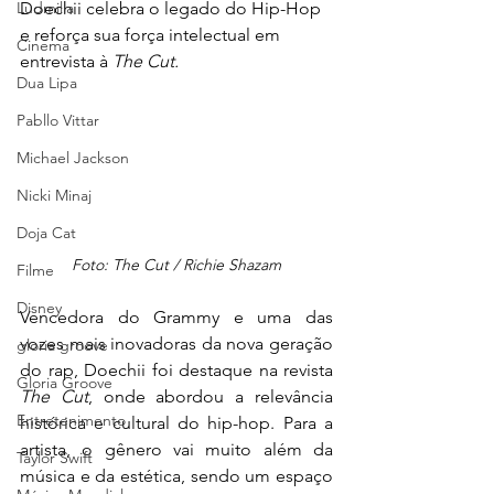
Ludmilla
Doechii celebra o legado do Hip-Hop 
e reforça sua força intelectual em 
Cinema
entrevista à 
The Cut.
Dua Lipa
Pabllo Vittar
Michael Jackson
Nicki Minaj
Doja Cat
Foto: 
The Cut / Richie Shazam
Filme
Disney
Vencedora do Grammy e uma das 
vozes mais inovadoras da nova geração 
gloria groove
do rap, Doechii foi destaque na revista 
Gloria Groove
The Cut
, onde abordou a relevância 
Entretenimento
histórica e cultural do hip-hop. Para a 
artista, o gênero vai muito além da 
Taylor Swift
música e da estética, sendo um espaço 