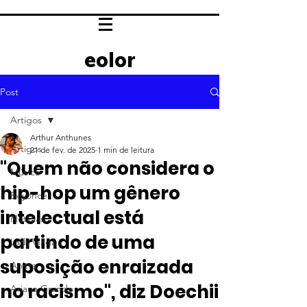
eolor
Post
Artigos
Arthur Anthunes
Artigos
21 de fev. de 2025
1 min de leitura
"Quem não considera o
Música
hip-hop um gênero
Beyoncé
intelectual está
Notícias
partindo de uma
Lady Gaga
suposição enraizada
Anitta
no racismo", diz Doechii
Ariana Grande