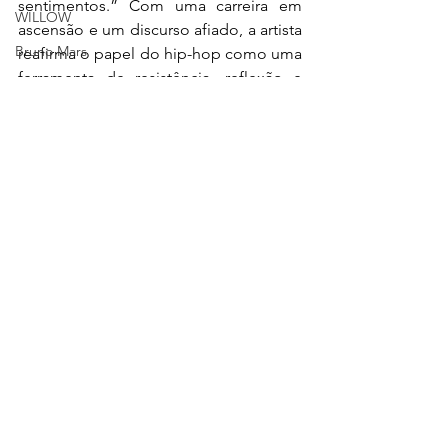
sentimentos.” Com uma carreira em 
WILLOW
ascensão e um discurso afiado, a artista 
Bruno Mars
reafirma o papel do hip-hop como uma 
ferramenta de resistência, reflexão e 
Iggy Azalea
conexão entre gerações.
Billie Eilish
Kanye West
Ver tudo
Posts recentes
Ciara
WandaVision
Azealia Banks
Urias
Twitter
Amazon Prime Video
Cynthia Erivo
Adele