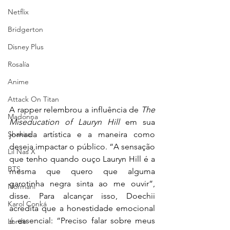
Netflix
Bridgerton
Disney Plus
Rosalía
Anime
Attack On Titan
A rapper relembrou a influência de 
The 
Madonna
Miseducation of Lauryn Hill
 em sua 
jornada artística e a maneira como 
Shakira
deseja impactar o público. “A sensação 
Lil Nas X
que tenho quando ouço Lauryn Hill é a 
BTS
mesma que quero que alguma 
garotinha negra sinta ao me ouvir”, 
Normani
disse. Para alcançar isso, Doechii 
Karol Conká
acredita que a honestidade emocional 
é essencial: “Preciso falar sobre meus 
Lorde