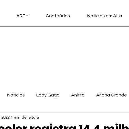
ARTH
Conteúdos
Notícias em Alta
Notícias
Lady Gaga
Anitta
Ariana Grande
 2022
1 min de leitura
llo Vittar
Michael Jackson
Nicki Minaj
Doja Cat