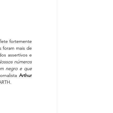
lete fortemente 
 foram mais de 
s assertivos e 
ossos números 
m negro e que 
ornalista 
Arthur 
 ARTH. 