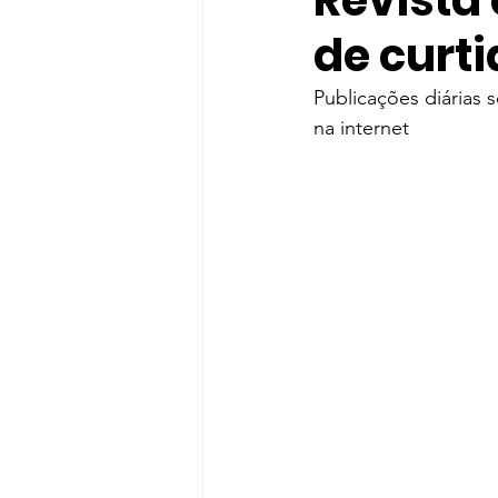
Revista 
de curt
gloria groove
Gloria Groo
Publicações diárias
na internet
Rihanna
Indicação
T
Shawn Mendes