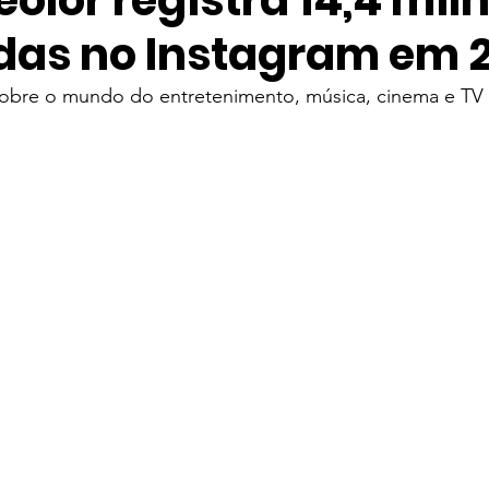
eolor registra 14,4 mil
idas no Instagram em 
ve
Entretenimento
Taylor Swift
Música Mundial
 sobre o mundo do entretenimento, música, cinema e TV
elevisão
Streaming
Série
The Weeknd
IZ