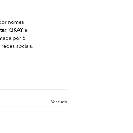
 por nomes 
tar
, 
GKAY 
e 
mada por 5 
redes sociais.
Ver tudo