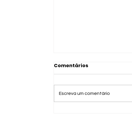
Comentários
Escreva um comentário
Afreekassia conquista o
Brasil com rap
hipnotizante e