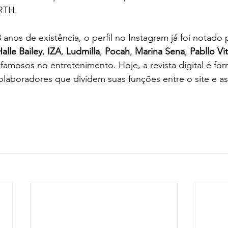
RTH. 
anos de existência, o perfil no Instagram já foi notado
alle Bailey
, 
IZA
, 
Ludmilla
, 
Pocah
, 
Marina Sena
, 
Pabllo Vit
amosos no entretenimento. Hoje, a revista digital é for
laboradores que dividem suas funções entre o site e as 