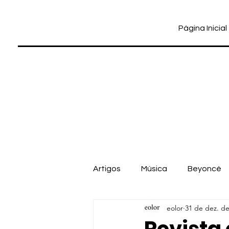
Página Inicial
Artigos
Música
Beyoncé
eolor
31 de dez. de
Cinema
Dua Lipa
Pab