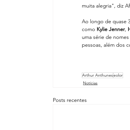
muita alegria", diz A
Ao longo de quase 3 
como 
Kylie Jenner
, 
H
uma série de nomes f
pessoas, além dos co
Arthur Anthunes
eolor
Notícias
Posts recentes