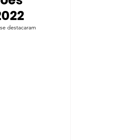
hões
2022
Indicação
 se destacaram 
A
Melanie Martinez