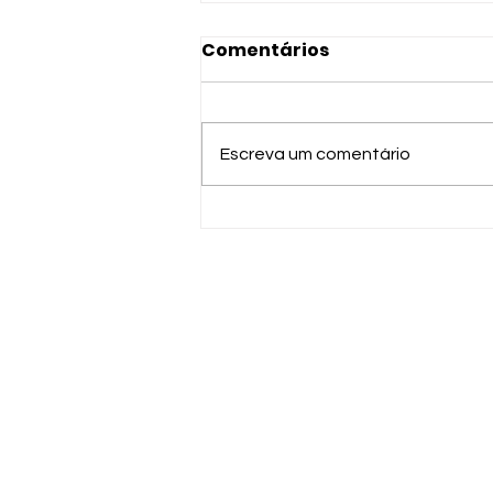
Comentários
Escreva um comentário
Afreekassia conquista o
Brasil com rap
hipnotizante e
mensagens de
autoestima para
mulheres negras