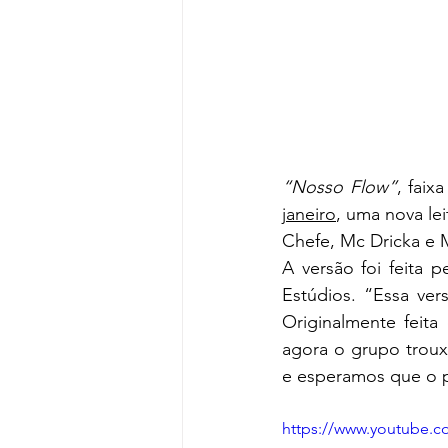
“Nosso Flow”
, fai
janeiro
, uma nova lei
Chefe, Mc Dricka e 
A versão foi feita 
Estúdios. “Essa ver
Originalmente feit
agora o grupo troux
e esperamos que o p
https://www.youtube.