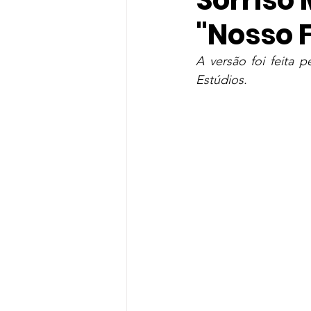
Sorriso
"Nosso 
gloria groove
Gloria Groo
A versão foi feita 
Estúdios.
Rihanna
Indicação
T
Shawn Mendes