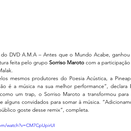
xa do DVD A.M.A – Antes que o Mundo Acabe, ganhou 
tura feita pelo grupo 
Sorriso Maroto
 com a participação
Malak.
pelos mesmos produtores do Poesia Acústica, a Pineap
são é a música na sua melhor performance”, declara 
a como um trap, o Sorriso Maroto a transformou para
e alguns convidados para somar à música. “Adicionamos
úblico goste desse remix”, completa.
com/watch?v=CM7CpUpirUI