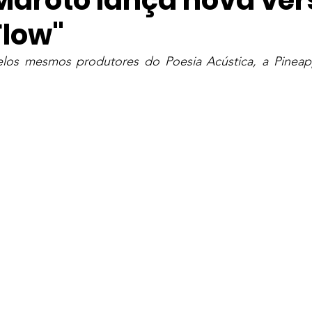
 Maroto lança nova ver
Flow"
ve
Entretenimento
Taylor Swift
Música Mundial
pelos mesmos produtores do Poesia Acústica, a Pineap
elevisão
Streaming
Série
The Weeknd
IZ