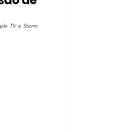
são de
Indicação
ple TV e Storm 
A
Melanie Martinez