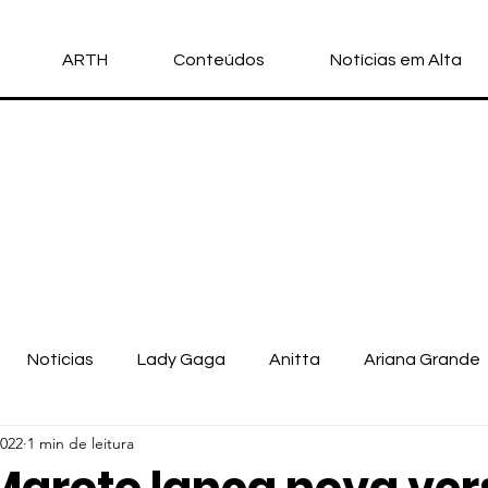
ARTH
Conteúdos
Notícias em Alta
Notícias
Lady Gaga
Anitta
Ariana Grande
2022
1 min de leitura
llo Vittar
Michael Jackson
Nicki Minaj
Doja Cat