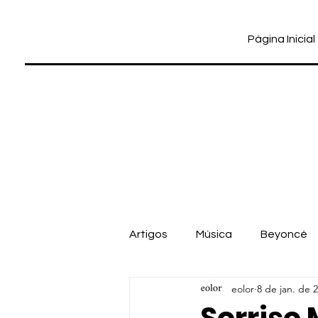
Página Inicial
Artigos
Música
Beyoncé
eolor
8 de jan. de 
Cinema
Dua Lipa
Pab