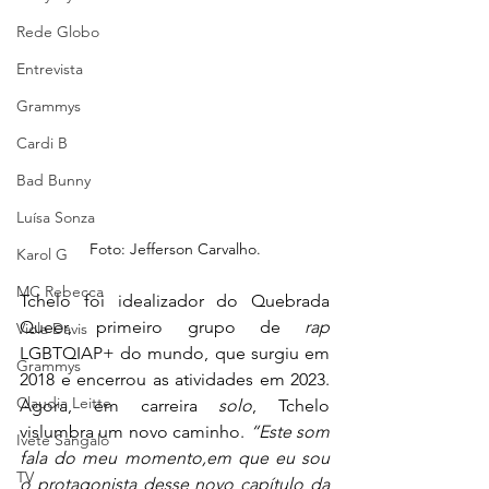
Rede Globo
Entrevista
Grammys
Cardi B
Bad Bunny
Luísa Sonza
Foto: Jefferson Carvalho.
Karol G
MC Rebecca
Tchelo foi idealizador do Quebrada 
Queer, primeiro grupo de 
rap
Viola Davis
LGBTQIAP+ do mundo, que surgiu em 
Grammys
2018 e encerrou as atividades em 2023. 
Claudia Leitte
Agora, em carreira 
solo
, Tchelo 
vislumbra um novo caminho. 
“Este som 
Ivete Sangalo
fala do meu momento,em que eu sou 
TV
o protagonista desse novo capítulo da 