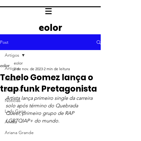
eolor
Post
Artigos
eolor
Artigos
2 de nov. de 2023
2 min de leitura
Tchelo Gomez lança o
Música
trap funk Pretagonista
Beyoncé
Artista lança primeiro single da carreira 
Notícias
solo após término do Quebrada 
Lady Gaga
Queer, primeiro grupo de RAP 
LGBTQIAP+ do mundo.
Anitta
Ariana Grande