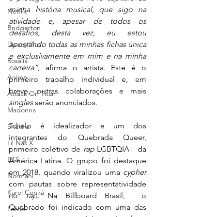
minha história musical, que sigo na 
Netflix
atividade e, apesar de todos os 
Bridgerton
desafios, desta vez, eu estou 
apostando todas as minhas fichas única 
Disney Plus
e exclusivamente em mim e na minha 
Rosalía
carreira”
, afirma o artista. Este é o 
Anime
primeiro trabalho individual e, em 
breve, outras colaborações e mais 
Attack On Titan
singles 
serão anunciados. 
Madonna
Tchelo é idealizador e um dos 
Shakira
integrantes do Quebrada Queer, 
Lil Nas X
primeiro coletivo de 
rap
 LGBTQIA+ da 
BTS
América Latina. O grupo foi destaque 
em 2018, quando viralizou uma 
cypher 
Normani
com pautas sobre representatividade 
Karol Conká
no 
rap
. Na Billboard Brasil,  o 
Quebrado foi indicado com uma das 
Lorde