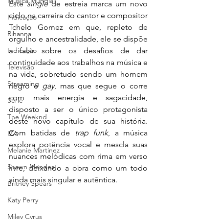
Música Mundial
Este 
single
 de estreia marca um novo 
ciclo na carreira do cantor e compositor 
Indicação
Tchelo Gomez em que, repleto de 
Rihanna
orgulho e ancestralidade, ele se dispõe 
a falar sobre os desafios de dar 
Indicação
continuidade aos trabalhos na música e 
Televisão
na vida, sobretudo sendo um homem 
Streaming
negro e 
gay
, mas que segue o corre 
com mais energia e sagacidade, 
Série
disposto a ser o único protagonista 
The Weeknd
deste novo capítulo de sua história. 
Com batidas de 
trap funk
, a música 
IZA
explora potência vocal e mescla suas 
Melanie Martinez
nuances melódicas com rima em verso 
Shawn Mendes
livre, deixando a obra como um todo 
ainda mais singular e autêntica. 
Britney Spears
Katy Perry
Miley Cyrus