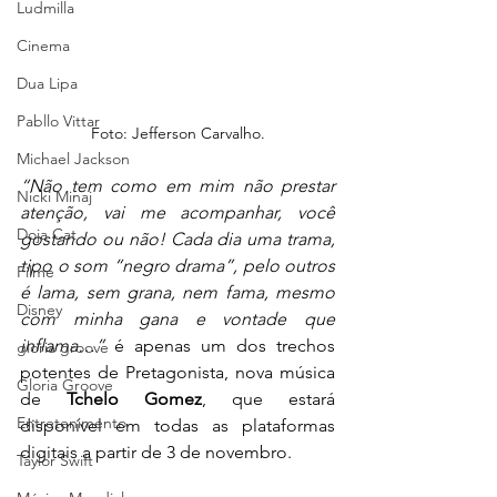
Ludmilla
Cinema
Dua Lipa
Pabllo Vittar
Foto: Jefferson Carvalho.
Michael Jackson
“Não tem como em mim não prestar 
Nicki Minaj
atenção, vai me acompanhar, você 
Doja Cat
gostando ou não! Cada dia uma trama, 
tipo o som “negro drama”, pelo outros 
Filme
é lama, sem grana, nem fama, mesmo 
Disney
com minha gana e vontade que 
inflama…” 
é apenas um dos trechos 
gloria groove
potentes de Pretagonista, nova música 
Gloria Groove
de 
Tchelo Gomez
, que estará 
Entretenimento
disponível em todas as plataformas 
digitais a partir de 3 de novembro. 
Taylor Swift