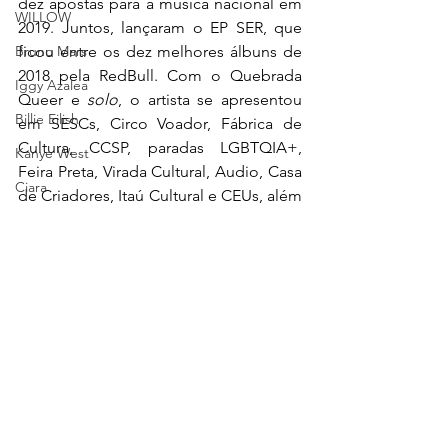
dez apostas para a música nacional em 
WILLOW
2019. Juntos, lançaram o EP SER, que 
ficou entre os dez melhores álbuns de 
Bruno Mars
2018 pela RedBull. Com o Quebrada 
Iggy Azalea
Queer e 
solo
, o artista se apresentou 
Billie Eilish
em SESCs, Circo Voador, Fábrica de 
Cultura, CCSP, paradas LGBTQIA+, 
Kanye West
Feira Preta, Virada Cultural, Audio, Casa 
Ciara
de Criadores, Itaú Cultural e CEUs, além 
de festivais como Femupo e Mix Brasil.
WandaVision
Tchelo Gomez
Azealia Banks
Música
Notícias
Urias
Twitter
Ver tudo
Posts recentes
Amazon Prime Video
Cynthia Erivo
Adele