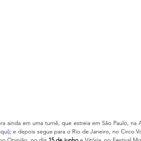
ra ainda em uma turnê, que estreia em São Paulo, na A
qui)
; e depois segue para o Rio de Janeiro, no Circo V
 no Opinião, no dia 
15 de junho 
e Vitória, no Festival 