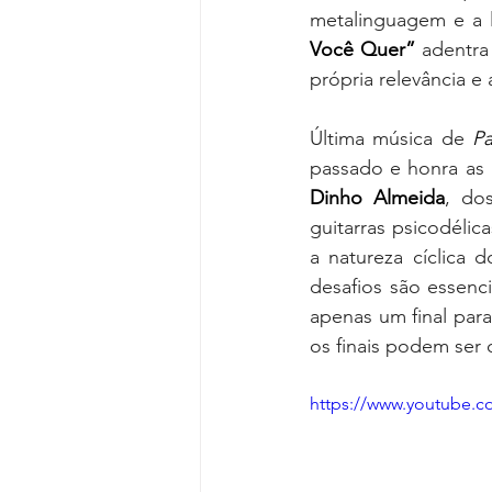
metalinguagem e a 
Você Quer”
 adentra
própria relevância e 
Última música de 
P
Dinho Almeida
, do
guitarras psicodélic
a natureza cíclica 
desafios são essenci
apenas um final para
os finais podem ser 
https://www.youtube.