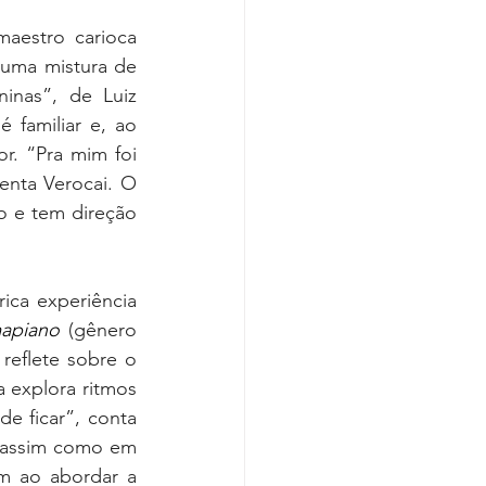
aestro carioca 
uma mistura de 
inas”, de Luiz 
familiar e, ao 
. “Pra mim foi 
nta Verocai. O 
 e tem direção 
ica experiência 
apiano
 (gênero 
eflete sobre o 
 explora ritmos 
e ficar”, conta 
Lio. Além de Lucs Romero e da banda, esta música tem produção de JLZ, assim como em 
m ao abordar a 