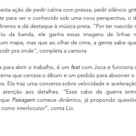
sta ação de pedir calma com pressa, pedir silêncio grita
e para ver o conhecido sob uma nova perspectiva, o dis
gêneros e dá destaque à música preta. “Por ter nascido
io da banda, ele ganha essas imagens de linhas me
 um mapa, mas que ao olhar de cima, a gente sabe que 
idir pra onde”, completa a cantora.
a para abrir o trabalho, é um 
feat 
com Joca e funciona
tema que cerceia o álbum e um pedido para absorver o q
s. Ela traz uma conversa sobre velocidade e aceleração
atenção aos detalhes. “Esse cabo de guerra entre
 que
 Paisagem
 comece dinâmico, já propondo questõe
como interlocutor”, conta Lio.