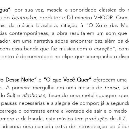
gua”
, por sua vez, mescla a sonoridade clássica do m
a do 
beatmaker
, produtor e DJ mineiro VHOOR. Com 
ais da música brasileira, citação à “O Xote das Men
ias contemporâneas, a obra resulta em um som que é 
or, em uma narrativa sobre encontrar paz além da dor
 com essa banda que faz música com o coração”, come
contro é documentado no clipe que acompanha o disco
ro Dessa Noite”
 e 
“O que Você Quer”
 oferecem uma r
s. A primeira mergulha em uma mescla de 
house
, 
am
do Sul) e 
afrohouse
, tecendo uma metalinguagem que r
s pausas necessárias e a alegria de compor; já a segunda
 carrega o contraste entre a vontade de sair e o medo d
 adiciona uma camada extra de introspecção ao álbu