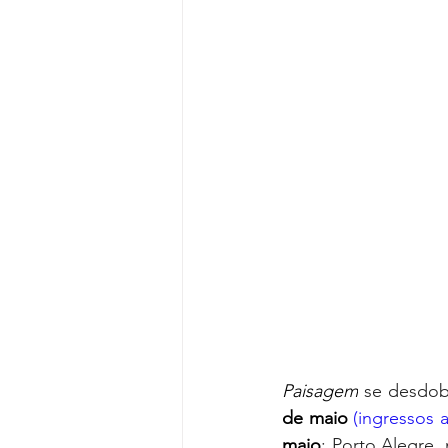
Paisagem
 se desdob
de maio
(ingressos a
maio
; Porto Alegre,