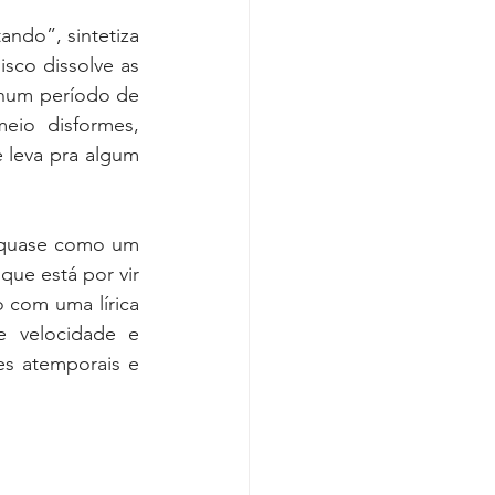
ndo”, sintetiza 
co dissolve as 
 num período de 
io disformes, 
leva pra algum 
 quase como um 
ue está por vir 
 com uma lírica 
 velocidade e 
s atemporais e 