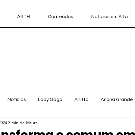
ARTH
Conteúdos
Notícias em Alta
Notícias
Lady Gaga
Anitta
Ariana Grande
2024
3 min de leitura
llo Vittar
Michael Jackson
Nicki Minaj
Doja Cat