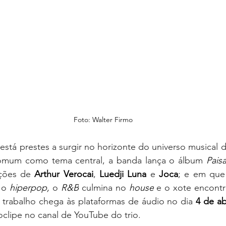
Foto: Walter Firmo
tá prestes a surgir no horizonte do universo musical d
mum como tema central, a banda lança o álbum 
Pais
ções de 
Arthur Verocai
, 
Luedji Luna
 e 
Joca
; e em que
 o 
hiperpop, 
o 
R&B
 culmina no 
house
 e o xote encontr
 trabalho chega às plataformas de áudio no dia 
4 de abr
lipe no canal de YouTube do trio.