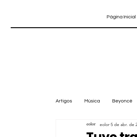
Página Inicial
Artigos
Música
Beyoncé
eolor
5 de abr. de 
Cinema
Dua Lipa
Pab