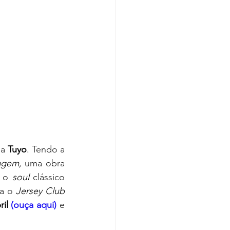
a 
Tuyo
. Tendo a 
agem, 
uma obra 
 o 
soul 
clássico 
a o 
Jersey Club 
il 
(ouça aqui)
 e 