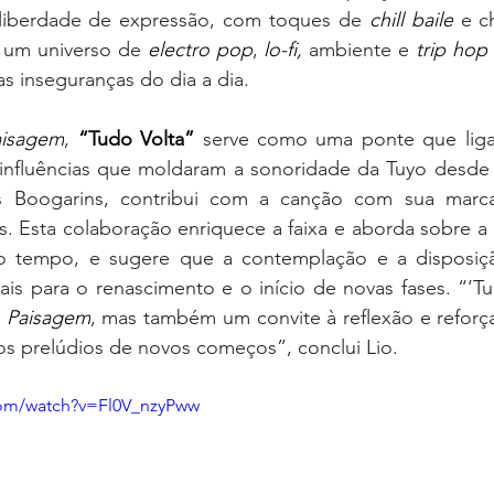
liberdade de expressão, com toques de 
chill baile
 e c
 um universo de 
electro pop
, 
lo-fi, 
ambiente e
 trip hop
as inseguranças do dia a dia.
aisagem
, 
“Tudo Volta”
 serve como uma ponte que liga
s Boogarins, contribui com a canção com sua marca 
as. Esta colaboração enriquece a faixa e aborda sobre a l
do tempo, e sugere que a contemplação e a disposiçã
ais para o renascimento e o início de novas fases. “‘Tu
 
Paisagem
, mas também um convite à reflexão e reforça
os prelúdios de novos começos”, conclui Lio.
com/watch?v=Fl0V_nzyPww