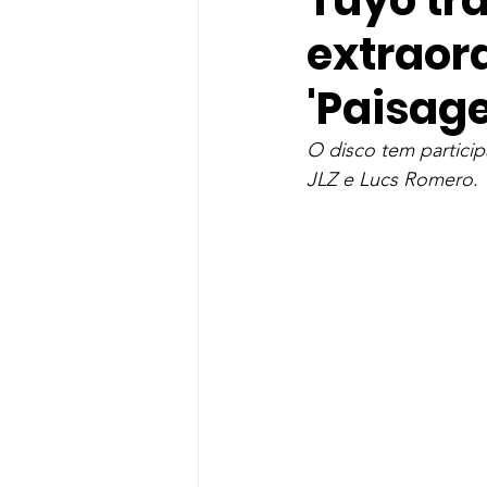
Tuyo tr
extraor
gloria groove
Gloria Groo
'Paisag
Rihanna
Indicação
T
O disco tem partici
JLZ e Lucs Romero.
Shawn Mendes