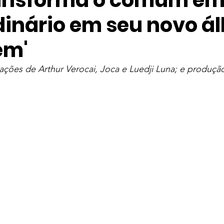
ansforma o comum e
dinário em seu novo á
ve
Entretenimento
Taylor Swift
Música Mundial
em'
elevisão
Streaming
Série
The Weeknd
IZ
pações de Arthur Verocai, Joca e Luedji Luna; e produ