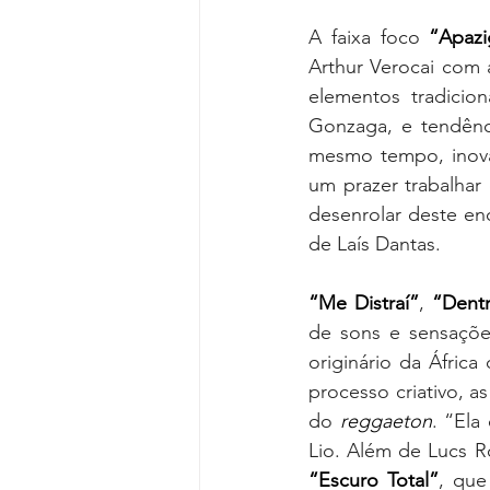
A faixa foco 
“Apazi
Arthur Verocai com 
elementos tradicion
Gonzaga, e tendênc
mesmo tempo, inovad
um prazer trabalhar
desenrolar deste en
de Laís Dantas.
“Me Distraí”
, 
“Dent
de sons e sensaçõe
originário da África 
processo criativo, a
do 
reggaeton
. “Ela
“Escuro Total”
, que