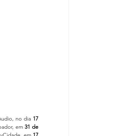
udio, no dia
 17 
oador, em 
31 de 
MovCidade, em 
17 