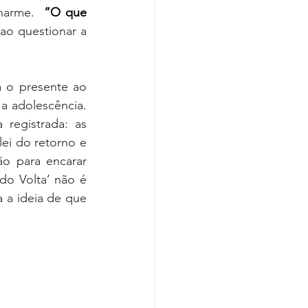
harme.  
“O que 
 ao questionar a 
 o presente ao 
passado e honra as influências que moldaram a sonoridade da Tuyo desde a adolescência. 
registrada: as 
ei do retorno e 
o para encarar 
do Volta’ não é 
 a ideia de que 