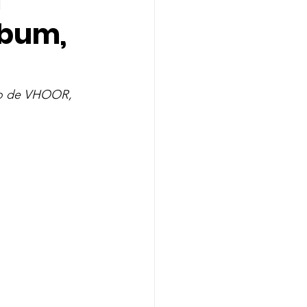
m
lbum,
Indicação
A
Melanie Martinez
ção de VHOOR, 