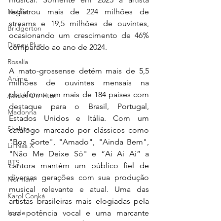
registrou mais de 224 milhões de 
Netflix
streams e 19,5 milhões de ouvintes, 
Bridgerton
ocasionando um crescimento de 46% 
Disney Plus
comparado ao ano de 2024.
Rosalía
A mato-grossense detém mais de 5,5 
Anime
milhões de ouvintes mensais na 
plataforma em mais de 184 países com 
Attack On Titan
destaque para o Brasil, Portugal, 
Madonna
Estados Unidos e Itália. Com um 
Shakira
catálogo marcado por clássicos como 
"Boa Sorte", "Amado", "Ainda Bem", 
Lil Nas X
"Não Me Deixe Só" e “Ai Ai Ai” a 
BTS
cantora mantém um público fiel de 
diversas gerações com sua produção 
Normani
musical relevante e atual. Uma das 
Karol Conká
artistas brasileiras mais elogiadas pela 
sua potência vocal e uma marcante 
Lorde