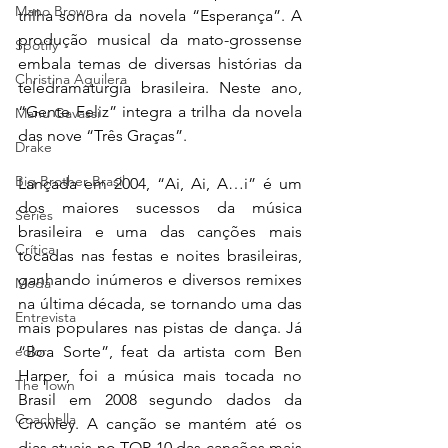
Mano Brown
trilha sonora da novela “Esperança”. A 
produção musical da mato-grossense 
Spotify
embala temas de diversas histórias da 
Christina Aguilera
teledramaturgia brasileira. Neste ano, 
“Gente Feliz” integra a trilha da novela 
Manu Gavassi
das nove “Três Graças”.
Drake
Big Brother Brasil
Lançada em 2004, “Ai, Ai, A…i” é um 
dos maiores sucessos da música 
Séries
brasileira e uma das canções mais 
Crítica
tocadas nas festas e noites brasileiras, 
ganhando inúmeros e diversos remixes 
Moda
na última década, se tornando uma das 
Entrevista
mais populares nas pistas de dança. Já 
“Boa Sorte”, feat da artista com Ben 
eolor
Harper, foi a música mais tocada no 
The Town
Brasil em 2008 segundo dados da 
Coachella
Crowley. A canção se mantém até os 
dias atuais no TOP 10 das canções mais 