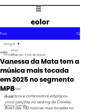
eolor
Post
Artigos
eolor
Artigos
17 de jan.
3 min de leitura
Vanessa da Mata tem a
Música
música mais tocada
Beyoncé
em 2025 no segmento
Notícias
MPB
Lady Gaga
A cantora e compositora emplacou 
Anitta
cinco canções no ranking da Crowley 
Ariana Grande
Brasil das 100 músicas mais tocadas no 