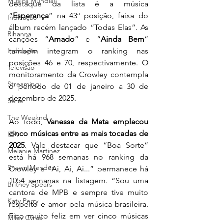
Música Mundial
destaque da lista é a música 
“
Esperança
” na 43ª posição, faixa do 
Indicação
álbum recém lançado “Todas Elas”. As 
Rihanna
canções “
Amado
” e “
Ainda Bem
” 
também integram o ranking nas 
Indicação
posições 46 e 70, respectivamente. O 
Televisão
monitoramento da Crowley contempla 
Streaming
o período de 01 de janeiro a 30 de 
dezembro de 2025.
Série
The Weeknd
Ao todo, 
Vanessa da Mata emplacou 
cinco músicas entre as mais tocadas de 
IZA
2025
. Vale destacar que “Boa Sorte” 
Melanie Martinez
está há 968 semanas no ranking da 
Shawn Mendes
Crowley e “Ai, Ai, Ai...” permanece há 
1054 semanas na listagem. “Sou uma 
Britney Spears
cantora de MPB e sempre tive muito 
Katy Perry
respeito e amor pela música brasileira. 
Fico muito feliz em ver cinco músicas 
Miley Cyrus