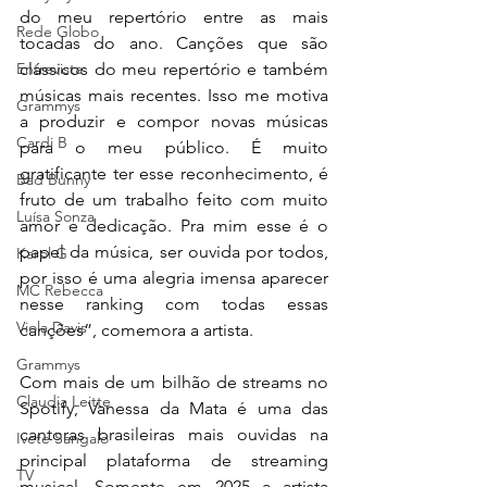
do meu repertório entre as mais 
Rede Globo
tocadas do ano. Canções que são 
clássicos do meu repertório e também 
Entrevista
músicas mais recentes. Isso me motiva 
Grammys
a produzir e compor novas músicas 
Cardi B
para o meu público. É muito 
gratificante ter esse reconhecimento, é 
Bad Bunny
fruto de um trabalho feito com muito 
Luísa Sonza
amor e dedicação. Pra mim esse é o 
papel da música, ser ouvida por todos, 
Karol G
por isso é uma alegria imensa aparecer 
MC Rebecca
nesse ranking com todas essas 
Viola Davis
canções”, comemora a artista.
Grammys
Com mais de um bilhão de streams no 
Claudia Leitte
Spotify, Vanessa da Mata é uma das 
cantoras brasileiras mais ouvidas na 
Ivete Sangalo
principal plataforma de streaming 
TV
musical. Somente em 2025 a artista 