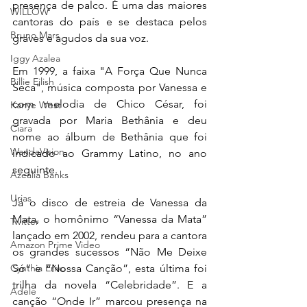
presença de palco. É uma das maiores 
WILLOW
cantoras do país e se destaca pelos 
Bruno Mars
graves e agudos da sua voz.
Iggy Azalea
Em 1999, a faixa "A Força Que Nunca 
Billie Eilish
Seca", música composta por Vanessa e 
com melodia de Chico César, foi 
Kanye West
gravada por Maria Bethânia e deu 
Ciara
nome ao álbum de Bethânia que foi 
WandaVision
indicado ao Grammy Latino, no ano 
seguinte.
Azealia Banks
Urias
Já o disco de estreia de Vanessa da 
Mata, o homônimo “Vanessa da Mata” 
Twitter
lançado em 2002, rendeu para a cantora 
Amazon Prime Video
os grandes sucessos “Não Me Deixe 
Só” e “Nossa Canção”, esta última foi 
Cynthia Erivo
trilha da novela “Celebridade”. E a 
Adele
canção “Onde Ir” marcou presença na 