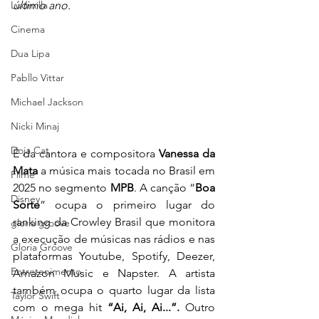
Ludmilla
último ano.
Cinema
Dua Lipa
Pabllo Vittar
Michael Jackson
Nicki Minaj
Doja Cat
É da cantora e compositora 
Vanessa da 
Mata
 a música mais tocada no Brasil em 
Filme
2025 no segmento 
MPB
. A canção “
Boa 
Disney
Sorte
” ocupa o primeiro lugar do 
ranking da Crowley Brasil que monitora 
gloria groove
a execução de músicas nas rádios e nas 
Gloria Groove
plataformas Youtube, Spotify, Deezer, 
Entretenimento
Amazon Music e Napster. A artista 
também ocupa o quarto lugar da lista 
Taylor Swift
com o mega hit 
“Ai, Ai, Ai...”.
 Outro 