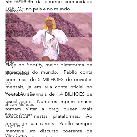
Música Mundial
um espelho da enorme comunidade 
LGBTQ+ no país e no mundo.
Indicação
Rihanna
Indicação
Televisão
Streaming
Série
Hoje no Spotify, maior plataforma de 
streamings do mundo,  Pabllo conta 
The Weeknd
com mais de 5 MILHÕES de ouvintes 
IZA
mensais, já em sua conta oficial no 
Melanie Martinez
Youtube, são mais de 1,4 BILHÕES de 
visualizações. Números impressionares 
Shawn Mendes
tornam Vittar a drag queen mais 
Britney Spears
executada nestas plataformas. Ao 
longo de sua carreira, Pabllo sempre 
Katy Perry
manteve um discurso coerente de 
Miley Cyrus