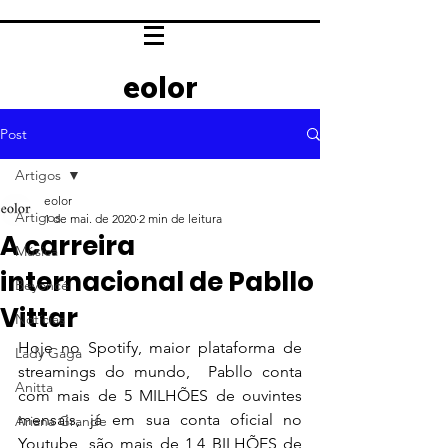
eolor
Post
Artigos
eolor
Artigos
1 de mai. de 2020
2 min de leitura
A carreira
Música
internacional de Pabllo
Beyoncé
Vittar
Notícias
Hoje no Spotify, maior plataforma de 
Lady Gaga
streamings do mundo,  Pabllo conta 
Anitta
com mais de 5 MILHÕES de ouvintes 
mensais, já em sua conta oficial no 
Ariana Grande
Youtube, são mais de 1,4 BILHÕES de 