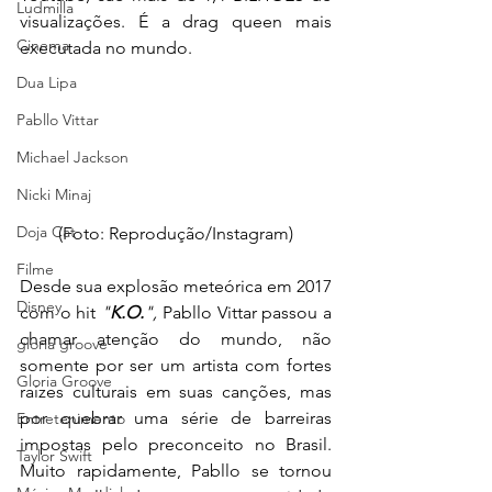
Ludmilla
visualizações. É a drag queen mais 
Cinema
executada no mundo.
Dua Lipa
Pabllo Vittar
Michael Jackson
Nicki Minaj
Doja Cat
(Foto: Reprodução/Instagram)
Filme
Desde sua explosão meteórica em 2017 
Disney
com o hit 
"
K.O.
", 
Pabllo Vittar passou a 
chamar atenção do mundo, não 
gloria groove
somente por ser um artista com fortes 
Gloria Groove
raízes culturais em suas canções, mas 
por quebrar uma série de barreiras 
Entretenimento
impostas pelo preconceito no Brasil. 
Taylor Swift
Muito rapidamente, Pabllo se tornou 