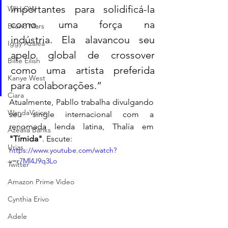
importantes para solidificá-la 
WILLOW
como uma força na 
Bruno Mars
indústria. Ela alavancou seu 
Iggy Azalea
apelo global de crossover 
Billie Eilish
como uma artista preferida 
Kanye West
para colaborações.”
Ciara
Atualmente, Pabllo trabalha divulgando 
WandaVision
seu single internacional com a 
renomada lenda latina, Thalía em 
Azealia Banks
"Tímida"
. Escute:
Urias
https://www.youtube.com/watch?
v=r7Ml4J9q3Lo
Twitter
Amazon Prime Video
Cynthia Erivo
Adele