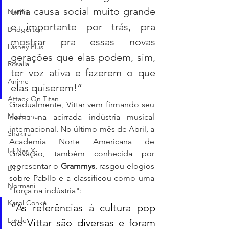
uma causa social muito grande 
Netflix
e importante por trás, pra 
Bridgerton
mostrar pra essas novas 
Disney Plus
gerações que elas podem, sim, 
Rosalía
ter voz ativa e fazerem o que 
Anime
elas quiserem!”
Attack On Titan
Gradualmente, Vittar vem firmando seu 
Madonna
nome na acirrada indústria musical 
internacional. No último mês de Abril, a 
Shakira
Academia Norte Americana de 
Lil Nas X
Gravação, também conhecida por 
representar o 
Grammys
, rasgou elogios 
BTS
sobre Pabllo e a classificou como uma 
Normani
"força na indústria":
Karol Conká
“As referências à cultura pop 
Lorde
de Vittar são diversas e foram 