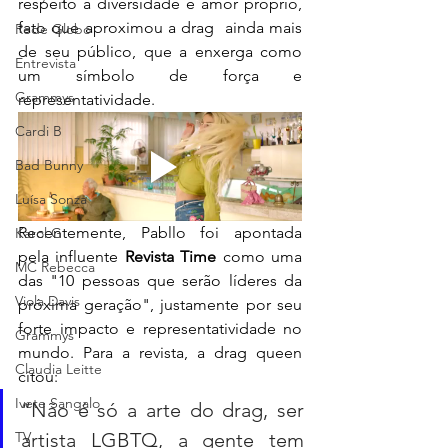
respeito à diversidade e amor próprio, 
fato que aproximou a drag  ainda mais 
Rede Globo
de seu público, que a enxerga como 
Entrevista
um símbolo de força e 
Grammys
representatividade.
Cardi B
Bad Bunny
Luísa Sonza
Recentemente, Pabllo foi apontada 
Karol G
pela influente 
Revista Time
 como uma 
MC Rebecca
das "10 pessoas que serão líderes da 
Viola Davis
próxima geração", justamente por seu 
forte impacto e representatividade no 
Grammys
mundo. Para a revista, a drag queen 
Claudia Leitte
citou: 
Ivete Sangalo
“Não é só a arte do drag, ser 
TV
artista LGBTQ, a gente tem 