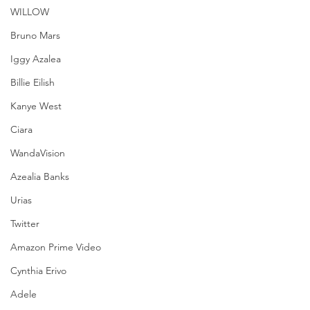
WILLOW
Bruno Mars
Iggy Azalea
Billie Eilish
Kanye West
Ciara
WandaVision
Azealia Banks
Urias
Twitter
Amazon Prime Video
Cynthia Erivo
Adele