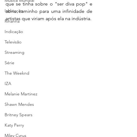
Música Mundial
que se tinha sobre o "ser diva pop" e 
Indicação
abriu caminho para uma infinidade de 
artistas que viriam após ela na indústria.
Rihanna
Indicação
Televisão
Streaming
Série
The Weeknd
IZA
Melanie Martinez
Shawn Mendes
Britney Spears
Katy Perry
Miley Cyrus