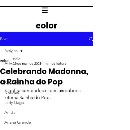
eolor
Post
Artigos
eolor
Artigos
22 de mar. de 2021
1 min de leitura
Celebrando Madonna,
Música
a Rainha do Pop
Beyoncé
Confira conteúdos especiais sobre a 
Notícias
eterna Rainha do Pop.
Lady Gaga
Anitta
Ariana Grande