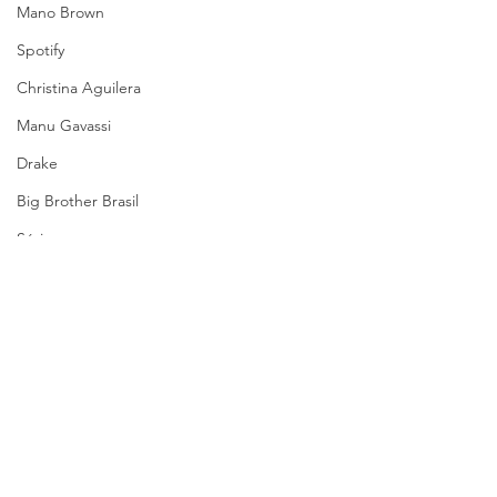
Mano Brown
Spotify
Christina Aguilera
Manu Gavassi
Drake
Big Brother Brasil
Séries
Crítica
Moda
Entrevista
eolor
The Town
Coachella