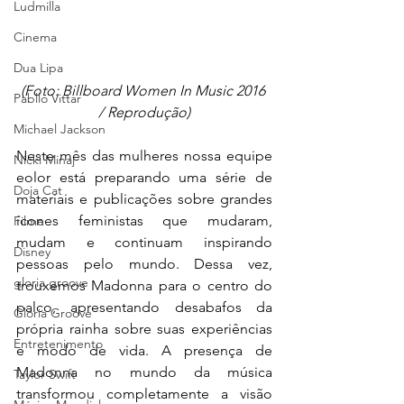
Ludmilla
Cinema
Dua Lipa
(Foto: Billboard Women In Music 2016 
Pabllo Vittar
/ Reprodução)
Michael Jackson
Neste mês das mulheres nossa equipe 
Nicki Minaj
eolor está preparando uma série de 
Doja Cat
materiais e publicações sobre grandes 
ícones feministas que mudaram, 
Filme
mudam e continuam inspirando 
Disney
pessoas pelo mundo. Dessa vez, 
gloria groove
trouxemos Madonna para o centro do 
palco, apresentando desabafos da 
Gloria Groove
própria rainha sobre suas experiências 
Entretenimento
e modo de vida. A presença de 
Madonna no mundo da música 
Taylor Swift
transformou completamente a visão 