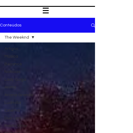
Conteúdos
The Weeknd
Artigos
Música
Beyoncé
Notícias
Lady Gaga
Anitta
Ariana Grande
Ludmilla
Cinema
Dua Lipa
Pabllo Vittar