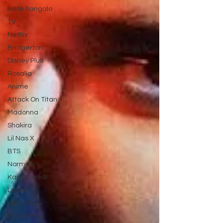
Ivete Sangalo
TV
Netflix
Bridgerton
Disney Plus
Rosalía
Anime
Attack On Titan
Madonna
Shakira
Lil Nas X
BTS
Normani
Karol Conká
Lorde
WILLOW
Bruno Mars