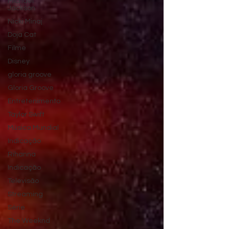
Michael
Jackson
Nicki Minaj
Doja Cat
Filme
Disney
gloria groove
Gloria Groove
Entretenimento
Taylor Swift
Música Mundial
Indicação
Rihanna
Indicação
Televisão
Streaming
Série
The Weeknd