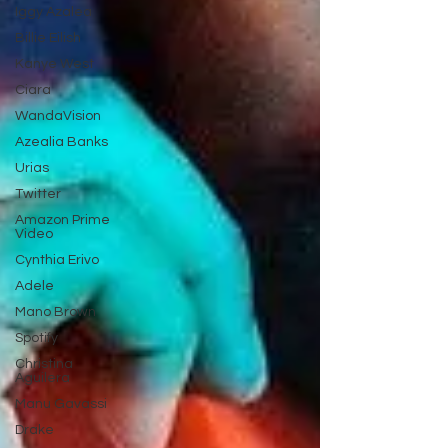
Iggy Azalea
Billie Eilish
Kanye West
Ciara
WandaVision
Azealia Banks
Urias
Twitter
Amazon Prime
Video
Cynthia Erivo
Adele
Mano Brown
Spotify
Christina
Aguilera
Manu Gavassi
Drake