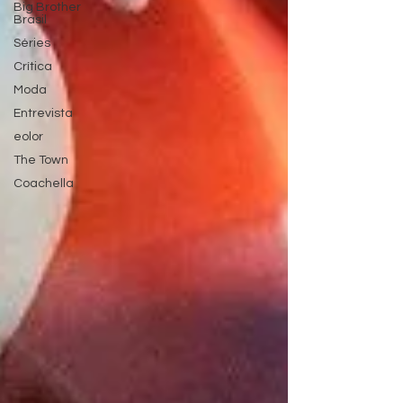
Big Brother
Brasil
Séries
Crítica
Moda
Entrevista
eolor
The Town
Coachella