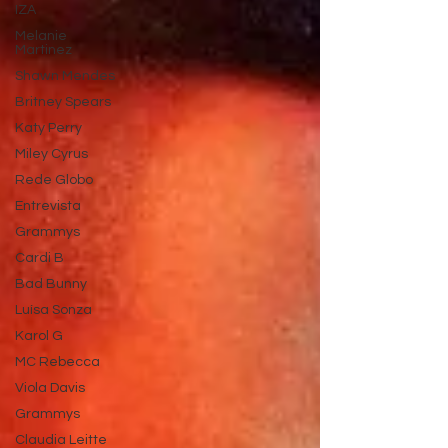
IZA
Melanie
Martinez
Shawn Mendes
Britney Spears
Katy Perry
Miley Cyrus
Rede Globo
Entrevista
Grammys
Cardi B
Bad Bunny
Luísa Sonza
Karol G
MC Rebecca
Viola Davis
Grammys
Claudia Leitte