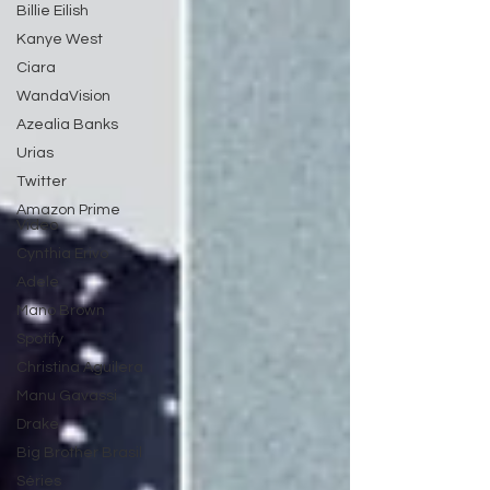
Billie Eilish
Kanye West
Ciara
WandaVision
Azealia Banks
Urias
Twitter
Amazon Prime
Video
Cynthia Erivo
Adele
Mano Brown
Spotify
Christina Aguilera
Manu Gavassi
Drake
Big Brother Brasil
Séries