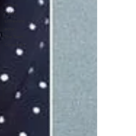
Crítica
Moda
Entrevista
eolor
The Town
Coachella