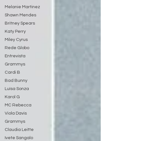
Melanie Martinez
Shawn Mendes
Britney Spears
Katy Perry
Miley Cyrus
Rede Globo
Entrevista
Grammys
Cardi B
Bad Bunny
Luísa Sonza
Karol G
MC Rebecca
Viola Davis
Grammys
Claudia Leitte
Ivete Sangalo