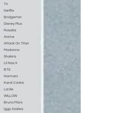
TV
Netflix
Bridgerton
Disney Plus
Rosalía
Anime
Attack On Titan
Madonna
Shakira
Lil Nas X
BTS
Normani
Karol Conká
Lorde
WILLOW
Bruno Mars
Iggy Azalea