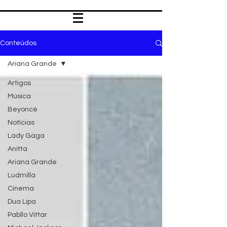
Conteúdos
Ariana Grande
Artigos
Música
Beyoncé
Notícias
Lady Gaga
Anitta
Ariana Grande
Ludmilla
Cinema
Dua Lipa
Pabllo Vittar