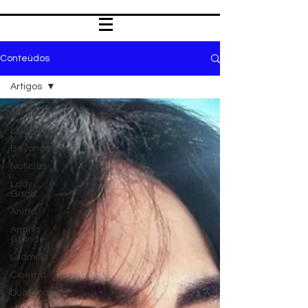
Conteúdos
Artigos
Artigos
Música
Beyoncé
Notícias
Lady
Gaga
Anitta
Ariana
Grande
Ludmilla
Cinema
Dua Lipa