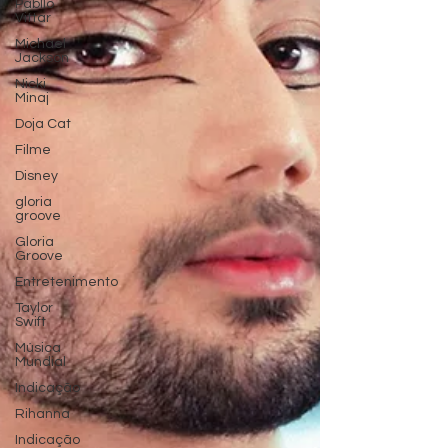
Pabllo
Vittar
Michael
Jackson
Nicki
Minaj
Doja Cat
Filme
Disney
gloria
groove
Gloria
Groove
Entretenimento
Taylor
Swift
Música
Mundial
Indicação
Rihanna
Indicação