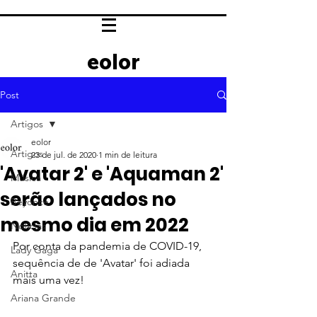
eolor
Post
Artigos
eolor
Artigos
23 de jul. de 2020
1 min de leitura
'Avatar 2' e 'Aquaman 2'
Música
serão lançados no
Beyoncé
mesmo dia em 2022
Notícias
Por conta da pandemia de COVID-19, 
Lady Gaga
sequência de de 'Avatar' foi adiada 
Anitta
mais uma vez!
Ariana Grande