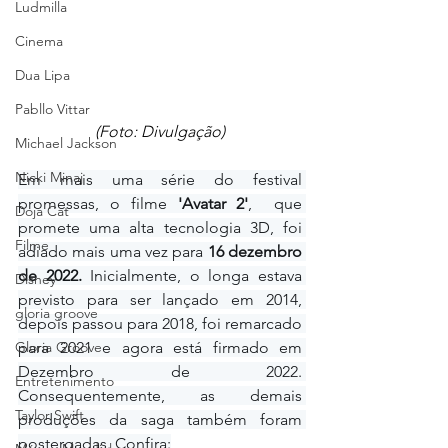
Ludmilla
Cinema
Dua Lipa
Pabllo Vittar
(Foto: Divulgação)
Michael Jackson
Nicki Minaj
Em mais uma série do festival 
promessas, o filme
 'Avatar 2'
,  que 
Doja Cat
promete uma alta tecnologia 3D, foi 
Filme
adiado mais uma vez para 
16 dezembro 
de 2022. 
Inicialmente, o longa estava 
Disney
previsto para ser lançado em 2014, 
gloria groove
depois passou para 2018, foi remarcado 
Gloria Groove
para 2021 e agora está firmado em 
Dezembro de 2022. 
Entretenimento
Consequentemente, as demais 
Taylor Swift
produções da saga também foram 
postergadas. Confira: