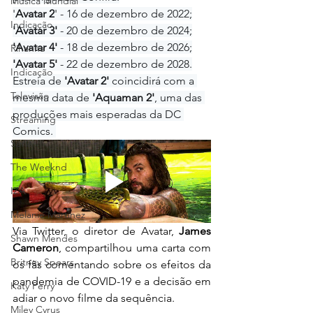
Música Mundial
'
Avatar 2
' - 16 de dezembro de 2022;
Indicação
'Avatar 3'
 - 20 de dezembro de 2024;
'Avatar 4'
 - 18 de dezembro de 2026;
Rihanna
'Avatar 5'
 - 22 de dezembro de 2028.
Indicação
Estreia de 
'Avatar 2'
 coincidirá com a 
Televisão
mesma data de 
'Aquaman 2'
, uma das 
produções mais esperadas da DC 
Streaming
Comics. 
Série
The Weeknd
IZA
Melanie Martinez
Via Twitter, o diretor de Avatar, 
James 
Shawn Mendes
Cameron
, compartilhou uma carta com 
Britney Spears
os fãs comentando sobre os efeitos da 
pandemia de COVID-19 e a decisão em 
Katy Perry
adiar o novo filme da sequência.
Miley Cyrus