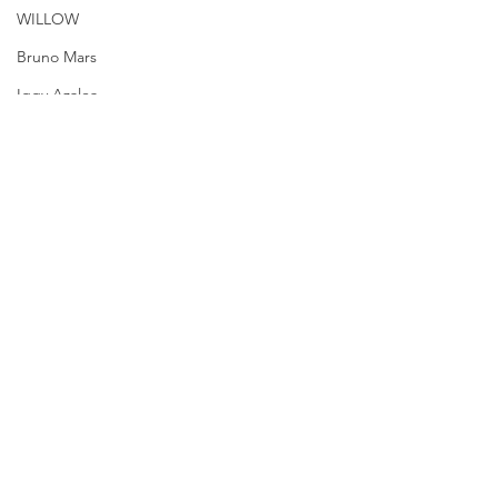
WILLOW
Bruno Mars
Iggy Azalea
Filme
Notícias
Billie Eilish
Kanye West
Ver tudo
Posts recentes
Ciara
WandaVision
Azealia Banks
Urias
Twitter
Amazon Prime Video
Cynthia Erivo
Adele