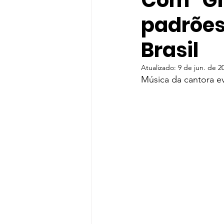
Com "Gir
padrões
gloria groove
Gloria Groo
Brasil
Rihanna
Indicação
T
Atualizado:
9 de jun. de 2
Música da cantora e
Shawn Mendes