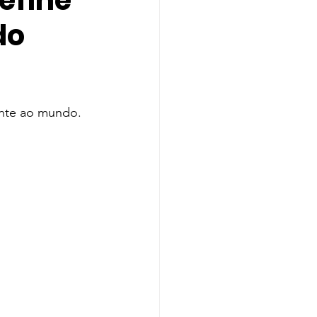
define
do
Indicação
A
Melanie Martinez
ente ao mundo.