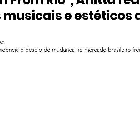
l From Rio", Anitta re
 musicais e estéticos 
ve
Entretenimento
Taylor Swift
Música Mundial
elevisão
Streaming
Série
The Weeknd
IZ
021
videncia o desejo de mudança no mercado brasileiro fr