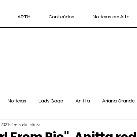
ARTH
Conteúdos
Notícias em Alta
Notícias
Lady Gaga
Anitta
Ariana Grande
 2021
2 min de leitura
llo Vittar
Michael Jackson
Nicki Minaj
Doja Cat