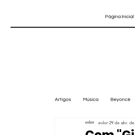
Página Inicial
Artigos
Música
Beyoncé
eolor
29 de abr. de
Cinema
Dua Lipa
Pab