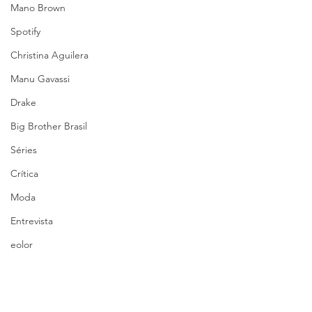
Mano Brown
Spotify
Christina Aguilera
Manu Gavassi
Drake
Big Brother Brasil
Séries
Crítica
Moda
Entrevista
eolor
The Town
Coachella