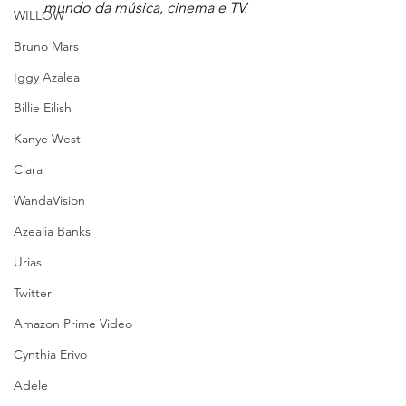
mundo da música, cinema e TV.
WILLOW
Bruno Mars
Iggy Azalea
Billie Eilish
Kanye West
Ciara
WandaVision
Azealia Banks
Urias
Twitter
Amazon Prime Video
Cynthia Erivo
Adele