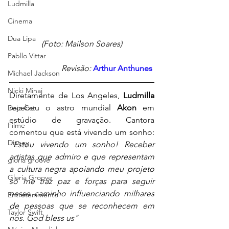
Ludmilla
Cinema
Dua Lipa
(Foto: Mailson Soares)
Pabllo Vittar
Revisão:
Arthur Anthunes
Michael Jackson
Nicki Minaj
Diretamente de Los Angeles, 
Ludmilla 
recebeu o astro mundial 
Akon
 em 
Doja Cat
estúdio de gravação. Cantora 
Filme
comentou que está vivendo um sonho: 
Disney
"Estou vivendo um sonho! Receber 
artistas que admiro e que representam 
gloria groove
a cultura negra apoiando meu projeto 
Gloria Groove
só me traz paz e forças para seguir 
nesse caminho influenciando milhares 
Entretenimento
de pessoas que se reconhecem em 
Taylor Swift
nós. God bless us"