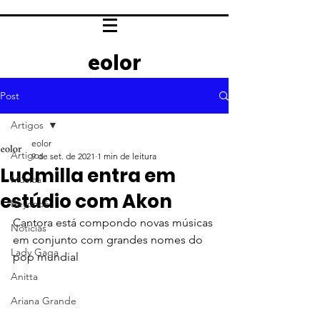
eolor
Post
Artigos
eolor
Artigos
9 de set. de 2021
1 min de leitura
Ludmilla entra em
Música
estúdio com Akon
Beyoncé
Cantora está compondo novas músicas 
Notícias
em conjunto com grandes nomes do 
Lady Gaga
pop mundial
Anitta
Ariana Grande