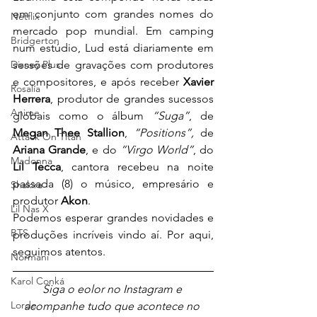
em conjunto com grandes nomes do 
Netflix
mercado pop mundial. Em camping 
Bridgerton
num estúdio, Lud está diariamente em 
sessões de gravações com produtores 
Disney Plus
e compositores, e após receber 
Xavier 
Rosalía
Herrera
, produtor de grandes sucessos 
Anime
globais como o álbum 
“Suga”
, de 
Megan Thee Stallion
, 
“Positions”,
 de 
Attack On Titan
Ariana Grande
, e do 
“Virgo World”
, do 
Madonna
Lil Tecca
, cantora recebeu na noite 
passada (8) o músico, empresário e 
Shakira
produtor 
Akon
.
Lil Nas X
Podemos esperar grandes novidades e 
BTS
produções incríveis vindo aí. Por aqui, 
seguimos atentos.
Normani
Karol Conká
Siga o eolor no Instagram e 
Lorde
acompanhe tudo que acontece no 