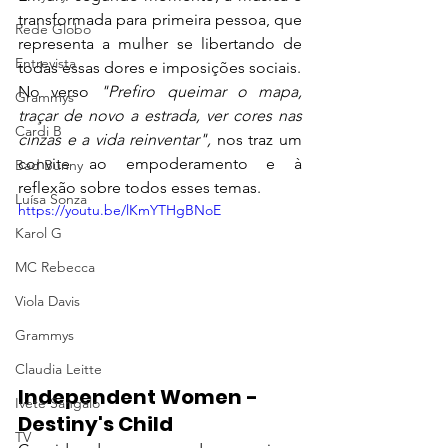
transformada para primeira pessoa, que 
Rede Globo
representa a mulher se libertando de 
Entrevista
todas essas dores e imposições sociais. 
No verso 
"Prefiro queimar o mapa, 
Grammys
traçar de novo a estrada, ver cores nas 
Cardi B
cinzas e a vida reinventar", 
nos traz um 
convite ao empoderamento e à 
Bad Bunny
reflexão sobre todos esses temas. 
Luísa Sonza
https://youtu.be/lKmYTHgBNoE
Karol G
MC Rebecca
Viola Davis
Grammys
Claudia Leitte
Independent Women - 
Ivete Sangalo
Destiny's Child
TV