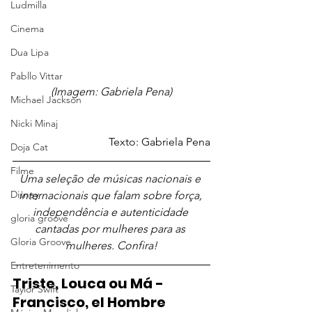
Ludmilla
Cinema
Dua Lipa
Pabllo Vittar
(Imagem: Gabriela Pena)
Michael Jackson
Nicki Minaj
	Texto: Gabriela Pena
Doja Cat
Filme
Uma seleção de músicas nacionais e 
Disney
internacionais que falam sobre força, 
independência e autenticidade 
gloria groove
cantadas por mulheres para as 
Gloria Groove
mulheres. Confira!
Entretenimento
Triste, Louca ou Má - 
Taylor Swift
Francisco, el Hombre