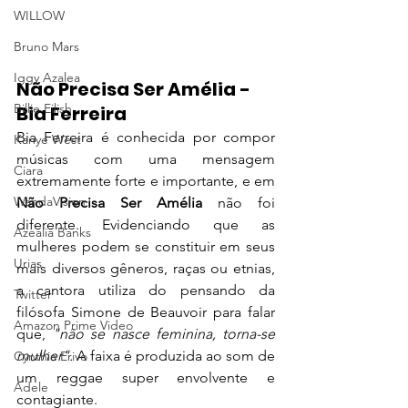
WILLOW
Bruno Mars
Iggy Azalea
Não Precisa Ser Amélia - 
Billie Eilish
Bia Ferreira
Bia Ferreira é conhecida por compor 
Kanye West
músicas com uma mensagem 
Ciara
extremamente forte e importante, e em 
WandaVision
Não Precisa Ser Amélia
 não foi 
diferente. Evidenciando que as 
Azealia Banks
mulheres podem se constituir em seus 
Urias
mais diversos gêneros, raças ou etnias, 
a cantora utiliza do pensando da 
Twitter
filósofa Simone de Beauvoir para falar 
Amazon Prime Video
que,
 "não se nasce feminina, torna-se 
mulher". 
A faixa é produzida ao som de 
Cynthia Erivo
um reggae super envolvente e 
Adele
contagiante.