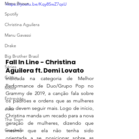
Mano Brown
https://youtu.be/Kqy8SwZ7qsU
Spotify
Christina Aguilera
Manu Gavassi
Drake
Big Brother Brasil
Fall In Line - Christina 
Séries
Aguilera ft. Demi Lovato
Crítica
Indicada na categoria de 
Melhor 
Performance de Duo/Grupo Pop no 
Moda
Grammy de 2019, a canção fala sobre 
Entrevista
os padrões e ordens que as mulheres 
não devem seguir mais. Logo de início, 
eolor
Christina manda um recado para a nova 
The Town
geração de mulheres, dizendo que 
Coachella
mesmo que ela não tenha sido 
orientada a se posicionar sobre as 