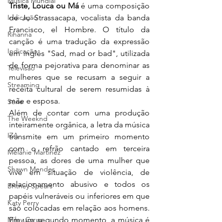
Música Mundial
Triste, Louca ou Má 
é uma composição 
de Ju Strassacapa, vocalista da banda 
Indicação
Francisco, el Hombre. O título da 
Rihanna
canção é uma tradução da expressão 
Indicação
em inglês "Sad, mad or bad", utilizada 
de forma pejorativa para denominar as 
Televisão
mulheres que se recusam a seguir a 
Streaming
receita cultural de serem resumidas à 
mãe e esposa. 
Série
Além de contar com uma produção 
The Weeknd
inteiramente orgânica, a letra da música 
IZA
transmite em um primeiro momento 
com o refrão cantado em terceira 
Melanie Martinez
pessoa, as dores de uma mulher que 
Shawn Mendes
vive em situação de violência, de 
relacionamento abusivo e todos os 
Britney Spears
papéis vulneráveis ou inferiores em que 
Katy Perry
são colocadas em relação aos homens. 
Em um segundo momento, a música é 
Miley Cyrus