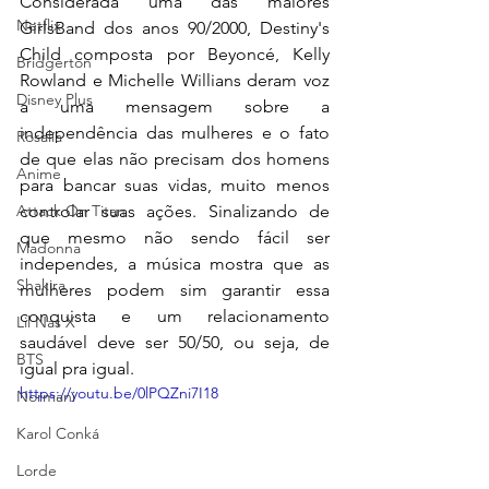
Considerada uma das maiores 
Netflix
GirlsBand dos anos 90/2000, Destiny's 
Child composta por Beyoncé, Kelly 
Bridgerton
Rowland e Michelle Willians deram voz 
Disney Plus
a uma mensagem sobre a 
independência das mulheres e o fato 
Rosalía
de que elas não precisam dos homens 
Anime
para bancar suas vidas, muito menos 
controlar suas ações. Sinalizando de 
Attack On Titan
que mesmo não sendo fácil ser 
Madonna
independes, a música mostra que as 
Shakira
mulheres podem sim garantir essa 
conquista e um relacionamento 
Lil Nas X
saudável deve ser 50/50, ou seja, de 
BTS
igual pra igual.
https://youtu.be/0lPQZni7I18
Normani
Karol Conká
Lorde