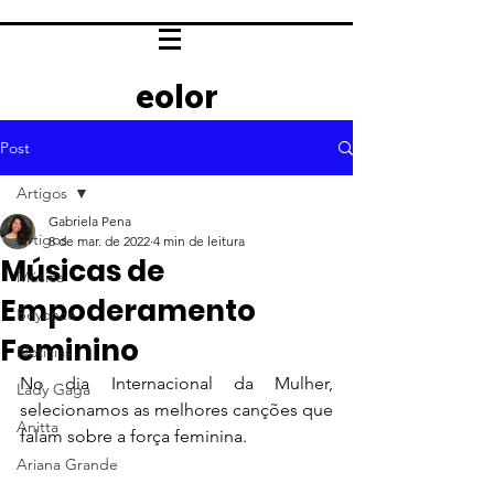
eolor
Post
Artigos
Gabriela Pena
Artigos
8 de mar. de 2022
4 min de leitura
Músicas de
Música
Empoderamento
Beyoncé
Feminino
Notícias
No dia Internacional da Mulher, 
Lady Gaga
selecionamos as melhores canções que 
Anitta
falam sobre a força feminina. 
Ariana Grande