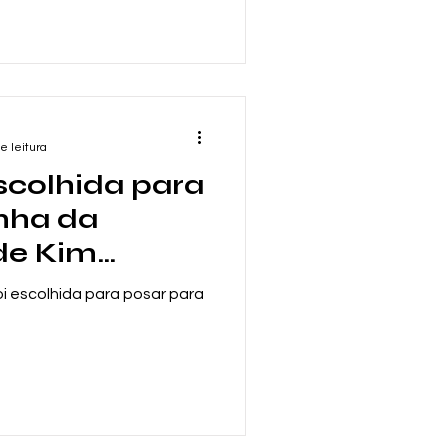
e leitura
escolhida para
nha da
 de Kim
oi escolhida para posar para