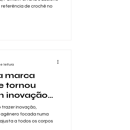
 referência de crochê no
e leitura
 a marca
e tornou
m inovação
ional
 trazer inovação,
a agênero focada numa
ajusta a todos os corpos