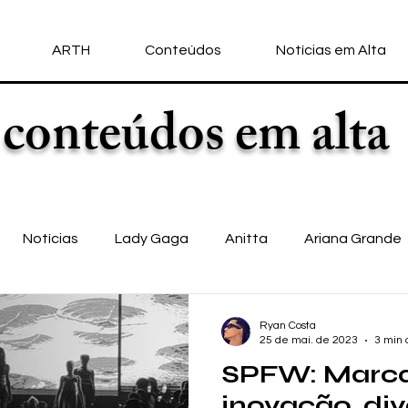
ARTH
Conteúdos
Notícias em Alta
conteúdos em alta
Notícias
Lady Gaga
Anitta
Ariana Grande
llo Vittar
Michael Jackson
Nicki Minaj
Doja Cat
Ryan Costa
25 de mai. de 2023
3 min 
SPFW: Marca
ve
Entretenimento
Taylor Swift
Música Mundial
inovação, di