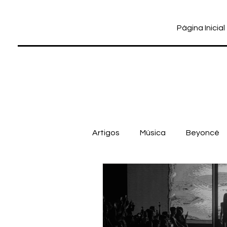
Página Inicial
Artigos
Música
Beyoncé
Cinema
Dua Lipa
Pab
gloria groove
Gloria Groo