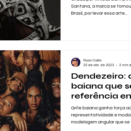
Santana, a marca se tornou
Brasil, por levar essa arte...
Ryan Costa
25 de abr. de 2023
2 min d
Dendezeiro:
baiana que s
referência e
na moda nac
Grife baiana ganha força ao
representatividade e mod
modelagem angular que se 