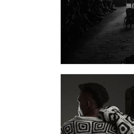
Rihanna
Indicação
T
Shawn Mendes