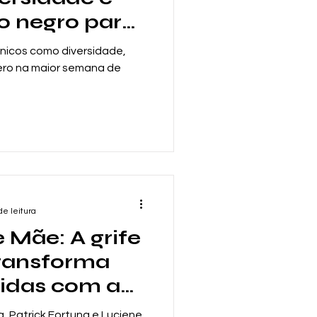
o negro para
A
Melanie Martinez
e Moda
nicos como diversidade,
ro na maior semana de
de leitura
 Mãe: A grife
transforma
idas com a
hê
a, Patrick Fortuna e Luciene