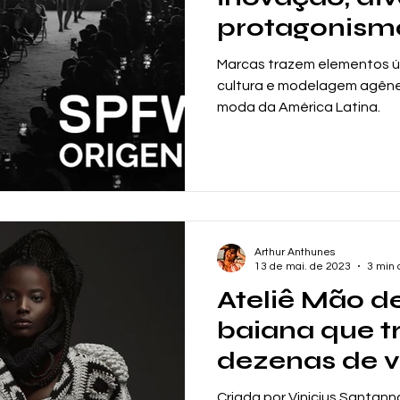
protagonism
elevisão
Streaming
Série
The Weeknd
IZ
a Semana d
Marcas trazem elementos ú
cultura e modelagem agêne
moda da América Latina.
Arthur Anthunes
13 de mai. de 2023
3 min 
Ateliê Mão de
baiana que 
dezenas de v
arte do croc
Criada por Vinicius Santann