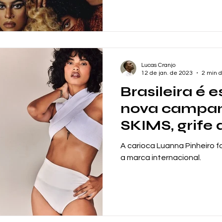
Lucas Cranjo
12 de jan. de 2023
2 min d
Brasileira é 
nova campa
SKIMS, grife
Kardashian
A carioca Luanna Pinheiro f
a marca internacional.