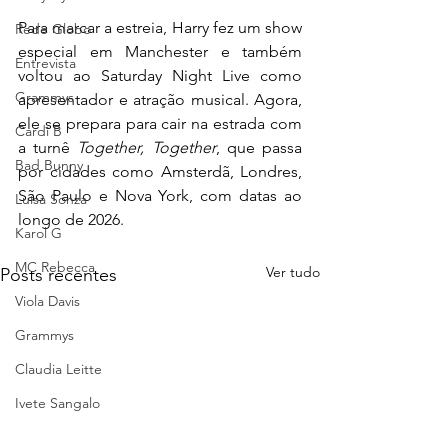
Para marcar a estreia, Harry fez um show 
Rede Globo
especial em Manchester e também 
Entrevista
voltou ao Saturday Night Live como 
Grammys
apresentador e atração musical. Agora, 
ele se prepara para cair na estrada com 
Cardi B
a turnê 
Together, Together
, que passa 
Bad Bunny
por cidades como Amsterdã, Londres, 
São Paulo e Nova York, com datas ao 
Luísa Sonza
longo de 2026.
Karol G
MC Rebecca
Ver tudo
Posts recentes
Viola Davis
Grammys
Claudia Leitte
Ivete Sangalo
TV