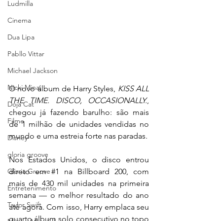
Ludmilla
Cinema
Dua Lipa
Pabllo Vittar
Michael Jackson
Nicki Minaj
O novo álbum de Harry Styles, 
KISS ALL 
THE TIME. DISCO, OCCASIONALLY.
, 
Doja Cat
chegou já fazendo barulho: são mais 
Filme
de 1 milhão de unidades vendidas no 
mundo e uma estreia forte nas paradas.
Disney
gloria groove
Nos Estados Unidos, o disco entrou 
direto em 
#1
 na Billboard 200, com 
Gloria Groove
mais de 430 mil unidades na primeira 
Entretenimento
semana — o melhor resultado do ano 
Taylor Swift
até agora. Com isso, Harry emplaca seu 
quarto álbum solo consecutivo no topo 