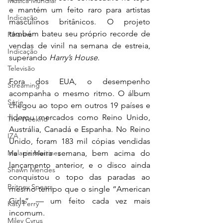
Música Mundial
e mantém um feito raro para artistas 
Indicação
masculinos britânicos. O projeto 
também bateu seu próprio recorde de 
Rihanna
vendas de vinil na semana de estreia, 
Indicação
superando 
Harry’s House
.
Televisão
Fora dos EUA, o desempenho 
Streaming
acompanha o mesmo ritmo. O álbum 
Série
chegou ao topo em outros 19 países e 
liderou mercados como Reino Unido, 
The Weeknd
Austrália, Canadá e Espanha. No Reino 
IZA
Unido, foram 183 mil cópias vendidas 
na primeira semana, bem acima do 
Melanie Martinez
lançamento anterior, e o disco ainda 
Shawn Mendes
conquistou o topo das paradas ao 
Britney Spears
mesmo tempo que o single “American 
Girls” — um feito cada vez mais 
Katy Perry
incomum.
Miley Cyrus