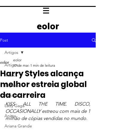
eolor
Post
Artigos
eolor
Artigos
17 de mar.
1 min de leitura
Harry Styles alcança
Música
melhor estreia global
Beyoncé
da carreira
Notícias
KISS ALL THE TIME. DISCO, 
Lady Gaga
OCCASIONALLY estreou com mais de 1 
Anitta
milhão de cópias vendidas no mundo.
Ariana Grande