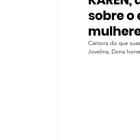
KAREN, 
sobre o
gloria groove
Gloria Groo
mulhere
Rihanna
Indicação
T
Cantora diz que suas
Jovelina, Dona Ivone
Shawn Mendes