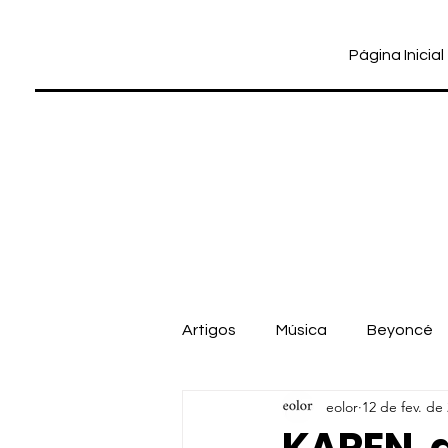
Página Inicial
Artigos
Música
Beyoncé
eolor
12 de fev. de
Cinema
Dua Lipa
Pab