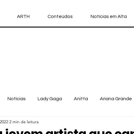
ARTH
Conteúdos
Notícias em Alta
Notícias
Lady Gaga
Anitta
Ariana Grande
 2022
2 min de leitura
llo Vittar
Michael Jackson
Nicki Minaj
Doja Cat