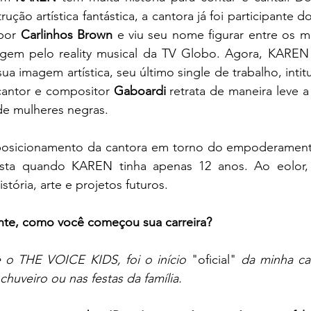
ção artística fantástica, a cantora já foi participante do
por 
Carlinhos Brown
 e viu seu nome figurar entre os m
gem pelo reality musical da TV Globo. Agora, KAREN t
a imagem artística, seu último single de trabalho, intitu
antor e compositor 
Gaboardi 
retrata de maneira leve a
de mulheres negras.
 posicionamento da cantora em torno do empoderament
sta quando KAREN tinha apenas 12 anos. Ao eolor, a
stória, arte e projetos futuros.
onte, como você começou sua carreira?
o THE VOICE KIDS, foi o início 
"oficial"
 da minha car
chuveiro ou nas festas da família.