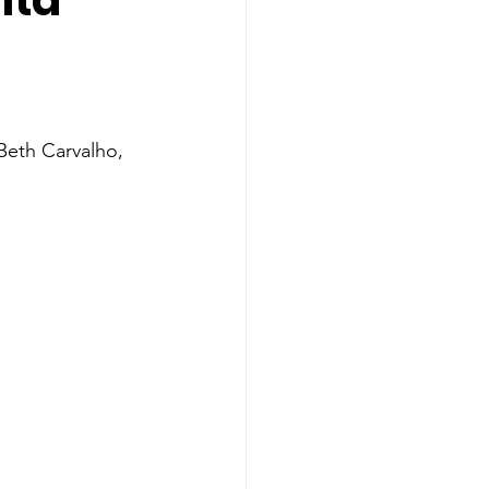
nta
Indicação
A
Melanie Martinez
Beth Carvalho, 