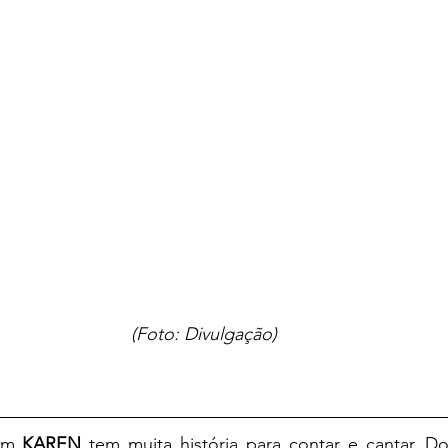
(Foto: Divulgação)
em 
KAREN 
tem muita história para contar e cantar. D