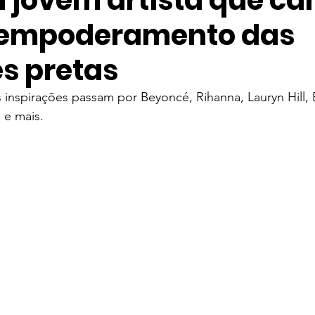
a jovem artista que ca
 empoderamento das
ve
Entretenimento
Taylor Swift
Música Mundial
s pretas
elevisão
Streaming
Série
The Weeknd
IZ
 inspirações passam por Beyoncé, Rihanna, Lauryn Hill, 
 e mais.