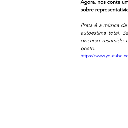
Agora, nos conte um 
sobre representativ
Preta é a música da
autoestima total. S
discurso resumido 
gosto.
https://www.youtube