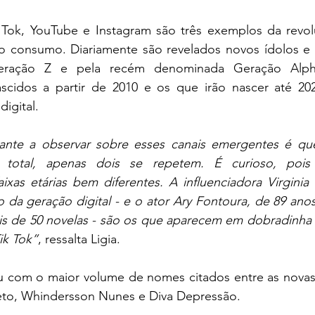
k Tok, YouTube e Instagram são três exemplos da revol
o consumo. Diariamente são revelados novos ídolos e in
eração Z e pela recém denominada Geração Alpha
cidos a partir de 2010 e os que irão nascer até 2025
igital.
ante a observar sobre esses canais emergentes é que
total, apenas dois se repetem. É curioso, pois
ixas etárias bem diferentes. A influenciadora Virginia
 da geração digital - e o ator Ary Fontoura, de 89 anos 
 de 50 novelas - são os que aparecem em dobradinha n
Tik Tok”
, ressalta Ligia.
 com o maior volume de nomes citados entre as novas m
Neto, Whindersson Nunes e Diva Depressão.