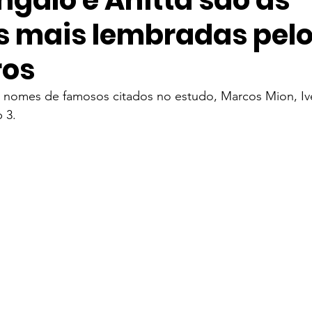
ngalo e Anitta são as
 mais lembradas pel
ve
Entretenimento
Taylor Swift
Música Mundial
ros
elevisão
Streaming
Série
The Weeknd
IZ
0 nomes de famosos citados no estudo, Marcos Mion, Iv
 3.