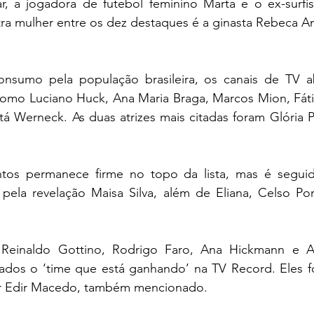
 a jogadora de futebol feminino Marta e o ex-surfis
ra mulher entre os dez destaques é a ginasta Rebeca A
nsumo pela população brasileira, os canais de TV a
como Luciano Huck, Ana Maria Braga, Marcos Mion, Fáti
á Werneck. As duas atrizes mais citadas foram Glória P
ntos permanece firme no topo da lista, mas é seguido
 pela revelação Maisa Silva, além de Eliana, Celso Porti
Reinaldo Gottino, Rodrigo Faro, Ana Hickmann e Adr
dos o ‘time que está ganhando’ na TV Record. Eles f
or Edir Macedo, também mencionado.