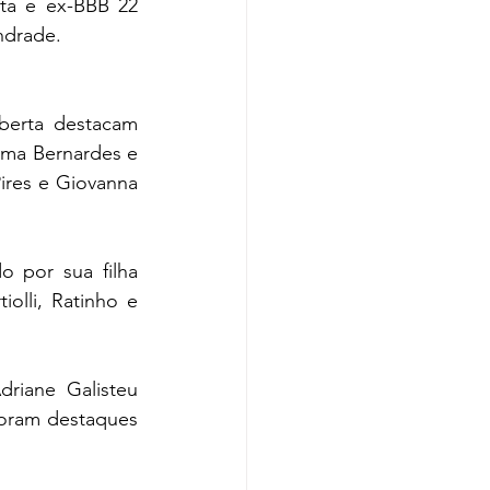
ta e ex-BBB 22 
ndrade.
berta destacam 
ma Bernardes e 
ires e Giovanna 
 por sua filha 
olli, Ratinho e 
iane Galisteu 
oram destaques 