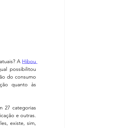
atuais? A 
Hibou 
al possibilitou 
ção do consumo 
ão quanto às 
 27 categorias 
cação e outras. 
s, existe, sim, 