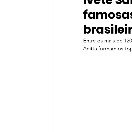
Ivete Sa
famosas
gloria groove
Gloria Groo
brasilei
Rihanna
Indicação
T
Entre os mais de 12
Anitta formam os top
Shawn Mendes