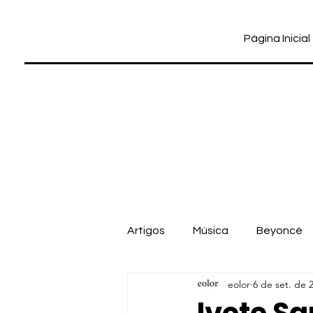
Página Inicial
Artigos
Música
Beyoncé
eolor
6 de set. de 
Cinema
Dua Lipa
Pab