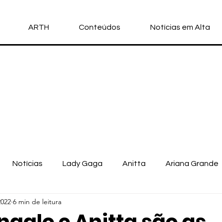
ARTH
Conteúdos
Notícias em Alta
Notícias
Lady Gaga
Anitta
Ariana Grande
2022
6 min de leitura
llo Vittar
Michael Jackson
Nicki Minaj
Doja Cat