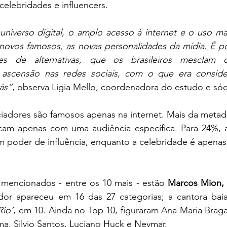
celebridades e influencers.
iverso digital, o amplo acesso à internet e o uso mas
 novos famosos, as novas personalidades da mídia. É po
vres de alternativas, que os brasileiros mesclam 
 ascensão nas redes sociais, com o que era consider
ás”
, observa Ligia Mello, coordenadora do estudo e sóc
ciadores são famosos apenas na internet. Mais da metade
am apenas com uma audiência específica. Para 24%, a 
m poder de influência, enquanto a celebridade é apenas
mencionados - entre os 10 mais - estão 
Marcos Mion, 
dor apareceu em 16 das 27 categorias; a cantora baia
Rio’
, em 10. Ainda no Top 10, figuraram Ana Maria Braga
ima, Silvio Santos, Luciano Huck e Neymar.