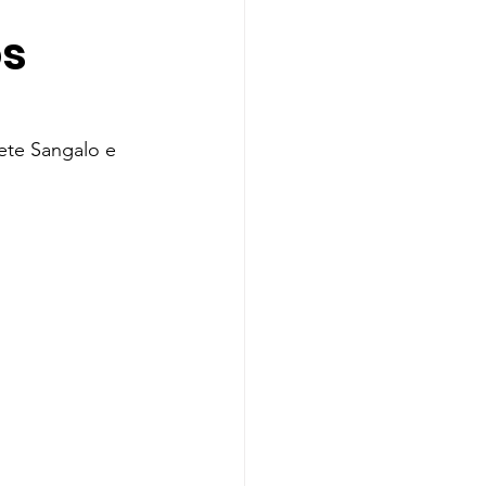
os
Indicação
A
Melanie Martinez
ete Sangalo e 