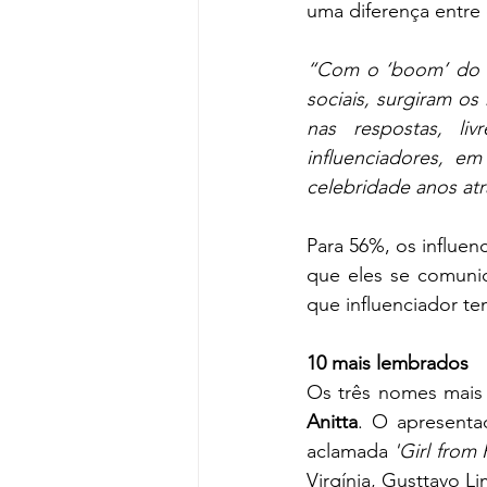
uma diferença entre 
“Com o ‘boom’ do un
sociais, surgiram os
nas respostas, li
influenciadores, em
celebridade anos atr
Para 56%, os influen
que eles se comunic
que influenciador te
10 mais lembrados
Os três nomes mais 
Anitta
. O apresenta
aclamada 
'Girl from 
Virgínia, Gusttavo L