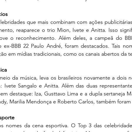
cios
ebridades que mais combinam com ações publicitárias
to, reaparece o trio Mion, Ivete e Anitta. Isso signif
ve o reconhecimento. Além deles, a campeã do BBB 2
 ex-BBB 22 Paulo André, foram destacados. Tais nom
ção em mídias tradicionais, como os canais abertos da te
ica
 meio da música, leva os brasileiros novamente a dois 
s: Ivete Sangalo e Anitta. Além das duas representante
em destaque: Iza, Gusttavo Lima e a dupla sertaneja Ma
Sandy, Marilia Mendonça e Roberto Carlos, também foram
sporte
os nomes da cena esportiva. O Top 3 das celebridade