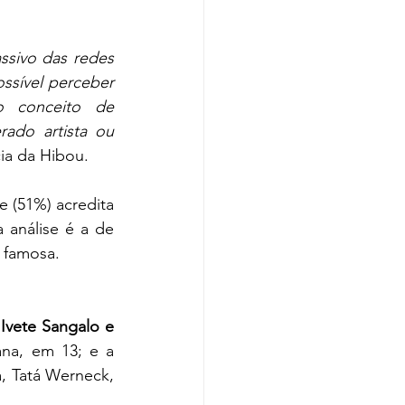
sivo das redes 
ssível perceber 
o conceito de 
ado artista ou 
ia da Hibou.
 (51%) acredita 
análise é a de 
 famosa.
Ivete Sangalo e 
na, em 13; e a 
, Tatá Werneck, 